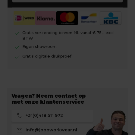
check
Gratis verzending binnen NL vanaf € 75,- excl
BTW
check
Eigen showroom
check
Gratis digitale drukproef
Vragen? Neem contact op
met onze klantenservice
call
+31(0)418 511 972
mail
info@joboworkwear.nl