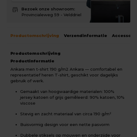
store
Bezoek onze showroom:
Provincialeweg 59 - Velddriel
Productomschrijving
Verzendinformatie
Accessoir
Productomschrijving
Productinformatie
Ankara men t-shirt 190 g/m2 Ankara — comfortabel en
representatief heren T-shirt, geschikt voor dagelijks
gebruik of werk.
Gemaakt van hoogwaardige materialen: 100%
jersey katoen of grijs gemêleerd: 90% katoen, 10%
viscose
Stevig en zacht materiaal van circa 190 g/m²
Buisvormig design voor een nette pasvorm
Dubbele stiksels op mouwen en onderzijde voor