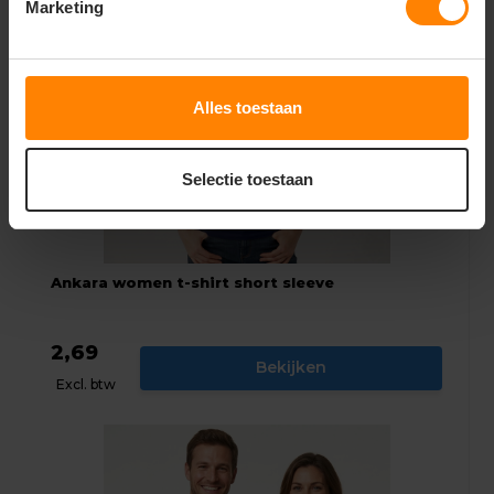
Marketing
Alles toestaan
Selectie toestaan
Ankara women t-shirt short sleeve
2,69
Bekijken
Excl. btw