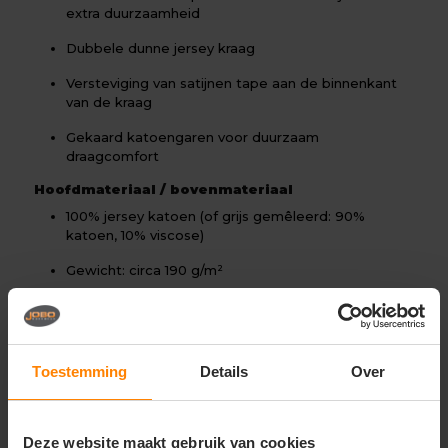
extra duurzaamheid
Dubbele dunne jersey kraag
Versteviging van satijnen tape aan de binnenkant
van de kraag
Gekaard katoengaren voor duurzaam
draagcomfort
Hoofdmateriaal / bovenmateriaal
100% jersey katoen (of grijs gemêleerd: 90%
katoen, 10% viscose)
Gewicht: circa 190 g/m²
Constructie: single jersey
Specificaties
Pasvorm: normale snit
Toestemming
Details
Over
Kraag: dubbele dunne jersey met satijnen tape
versteviging
Deze website maakt gebruik van cookies