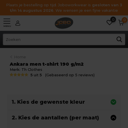
Plaats je bestelling op tijd. Joboworkwear is
gesloten van 3
t/m 14 augustus 2026
. We wensen je een fijne vakantie
0
0
MENU
Home
Ankara men t-shirt 190 g/m2
Merk:
Th Clothes
5
uit
5
(Gebaseerd op 5 reviews)
1. Kies de gewenste kleur
2. Kies de aantallen (per maat)