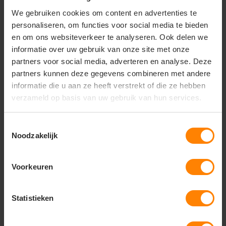
Manchetten: dubbele stiksels op mouwen en
onderzijde
We gebruiken cookies om content en advertenties te
personaliseren, om functies voor social media te bieden
Wasvoorschriften
en om ons websiteverkeer te analyseren. Ook delen we
Machinewasbaar volgens label
informatie over uw gebruik van onze site met onze
Niet bleken
partners voor social media, adverteren en analyse. Deze
partners kunnen deze gegevens combineren met andere
Strijken volgens label
informatie die u aan ze heeft verstrekt of die ze hebben
Unieke eigenschappen
verzameld op basis van uw gebruik van hun services.
Comfortabele pasvorm
Toestemmingsselectie
Duurzaam en zacht materiaal
Noodzakelijk
Geschikt voor dagelijks gebruik en werk
Onder voorbehoud van productveranderingen
Voorkeuren
Gerelateerde producten
Statistieken