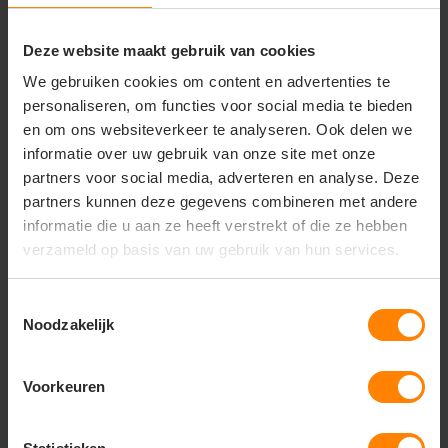
achterzak en een lus voor een telefoonpocket.
Perfect voor
Deze website maakt gebruik van cookies
• Werk in warme omstandigheden
We gebruiken cookies om content en advertenties te
• Bouw en techniek
personaliseren, om functies voor social media te bieden
• Logistiek en magazijnwerk
en om ons websiteverkeer te analyseren. Ook delen we
• Installatie- en servicewerk
• Algemeen buitenwerk
informatie over uw gebruik van onze site met onze
partners voor social media, adverteren en analyse. Deze
Belangrijkste kenmerken
partners kunnen deze gegevens combineren met andere
• Artikelnummer: 044467
informatie die u aan ze heeft verstrekt of die ze hebben
• Materiaal: 50% katoen, 50% polyester
• Stofgewicht: 285 g/m²
verzameld op basis van uw gebruik van hun services.
• Elastische taille
• 2 steekzakken
Toestemmingsselectie
• Achterzak
• Lus voor telefoonpocket
Noodzakelijk
• Comfortabele en duurzame pasvorm
Voorkeuren
Gerelateerde producten