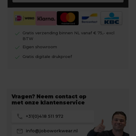
check
Gratis verzending binnen NL vanaf € 75,- excl
BTW
check
Eigen showroom
check
Gratis digitale drukproef
Vragen? Neem contact op
met onze klantenservice
call
+31(0)418 511 972
mail
info@joboworkwear.nl