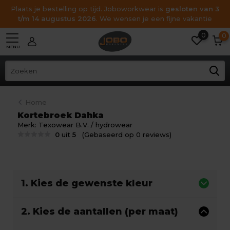
Plaats je bestelling op tijd. Joboworkwear is
gesloten van 3
t/m 14 augustus 2026
. We wensen je een fijne vakantie
0
0
MENU
Home
Kortebroek Dahka
Merk:
Texowear B.V. / hydrowear
0
uit
5
(Gebaseerd op 0 reviews)
1. Kies de gewenste kleur
2. Kies de aantallen (per maat)