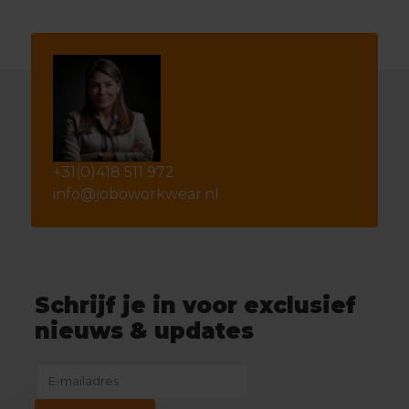
+31(0)418 511 972
info@joboworkwear.nl
Schrijf je in voor exclusief
nieuws & updates