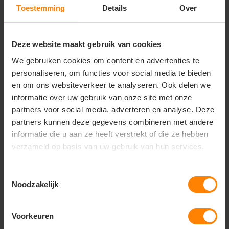
Voor praktisch gebruik is de Goes voorzien van
Toestemming
Details
Over
meerdere functionele zakken, waaronder steekzakken,
een dijbeenzak, een achterzak, een dubbele
duimstokzak en een lus voor een telefoonpocket.
Deze website maakt gebruik van cookies
Perfect voor
We gebruiken cookies om content en advertenties te
• Bouw en techniek
personaliseren, om functies voor social media te bieden
• Installatie- en montagewerk
• Logistiek en magazijnwerk
en om ons websiteverkeer te analyseren. Ook delen we
• Buitenwerk in warme omstandigheden
informatie over uw gebruik van onze site met onze
• Algemeen professioneel gebruik
partners voor social media, adverteren en analyse. Deze
Belangrijkste kenmerken
partners kunnen deze gegevens combineren met andere
informatie die u aan ze heeft verstrekt of die ze hebben
• Artikelnummer: 044491
• Materiaal: 60% katoen, 37% polyester, 3% elastaan
verzameld op basis van uw gebruik van hun services.
• Stofgewicht: 310 g/m²
• Elastische taille
• 2 steekzakken
Toestemmingsselectie
• Dijbeenzak en achterzak
Noodzakelijk
• Dubbele duimstokzak
• Lus voor telefoonpocket
• Comfortabele en duurzame pasvorm
Voorkeuren