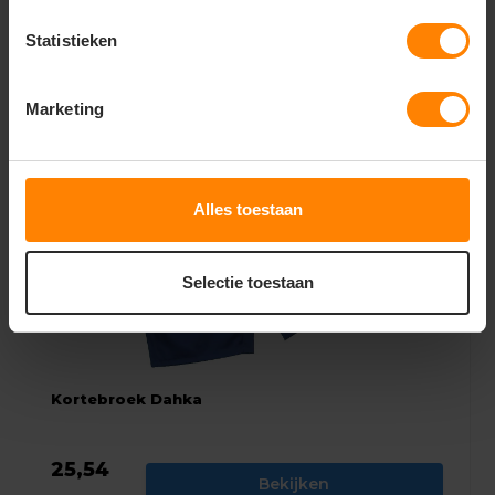
Statistieken
Gerelateerde producten
Marketing
Alles toestaan
Selectie toestaan
Kortebroek Dahka
25,54
Bekijken