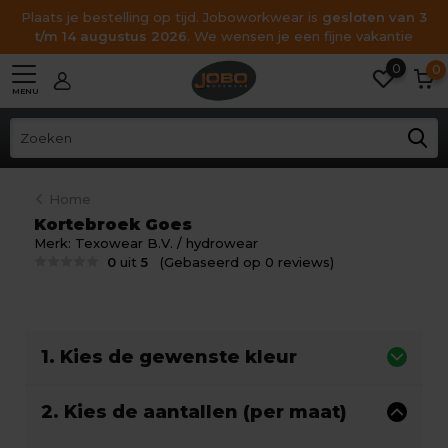
Plaats je bestelling op tijd. Joboworkwear is
gesloten van 3
t/m 14 augustus 2026
. We wensen je een fijne vakantie
0
0
MENU
Home
Kortebroek Goes
Merk:
Texowear B.V. / hydrowear
0
uit
5
(Gebaseerd op 0 reviews)
1. Kies de gewenste kleur
2. Kies de aantallen (per maat)