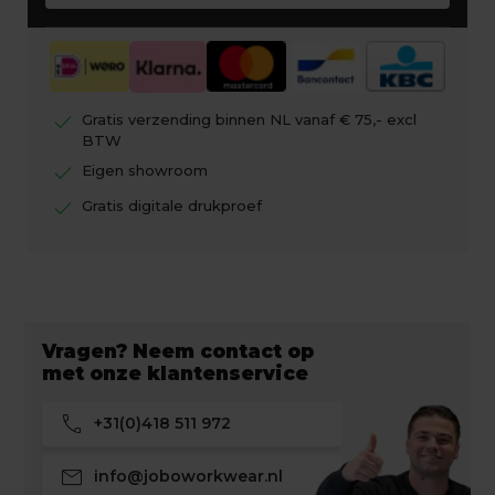
check
Gratis verzending binnen NL vanaf € 75,- excl
BTW
check
Eigen showroom
check
Gratis digitale drukproef
Vragen? Neem contact op
met onze klantenservice
call
+31(0)418 511 972
mail
info@joboworkwear.nl