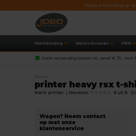
Plaats je bestelling op t
Werkkleding
Werkschoenen
PBM
Gratis verzending binnen NL vanaf € 75,- exc
Home
printer heavy rsx t-s
Merk:
printer
| Reviews:
0
uit
5
(G
Vragen? Neem contact
op met onze
klantenservice