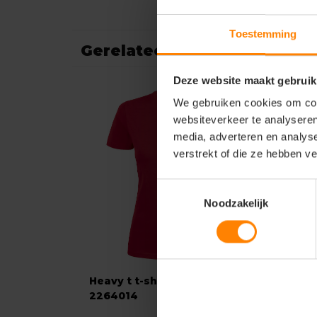
Toestemming
Gerelateerde producten
Deze website maakt gebruik
We gebruiken cookies om cont
websiteverkeer te analyseren
media, adverteren en analys
verstrekt of die ze hebben v
Toestemmingsselectie
Noodzakelijk
Heavy t t-shirt dames
Prin
2264014
her