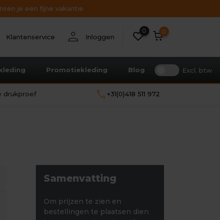
sen je een fijne vakantie
0
nt
person
0
Klantenservice
Inloggen
kleding
Promotiekleding
Blog
Excl. btw
call
le drukproef
+31(0)418 511 972
Samenvatting
Om prijzen te zien en
bestellingen te plaatsen dien