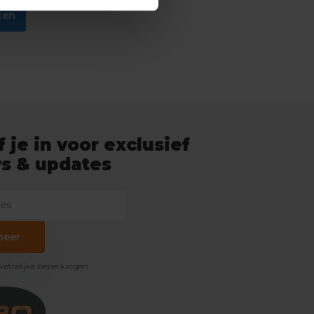
ken
f je in voor exclusief
s & updates
neer
 wettelijke beperkingen