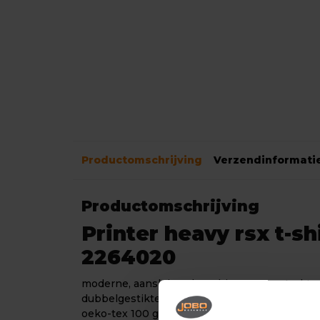
Productomschrijving
Verzendinformati
Productomschrijving
Printer heavy rsx t-sh
2264020
moderne, aansluitende t-shirt met versterkt
dubbelgestikte halsopening. elastaan in boord.
oeko-tex 100 gecertificeerd.