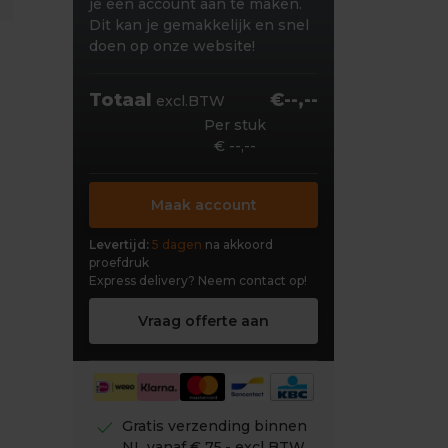
je een account aan te maken.
Dit kan je gemakkelijk en snel
doen op onze website!
Totaal
€--,--
excl.BTW
Per stuk
€ --,--
Maak account
Levertijd:
5 dagen
na akkoord
proefdruk
Express delivery?
Neem contact op!
Vraag offerte aan
check
Gratis verzending binnen
NL vanaf € 75,- excl BTW