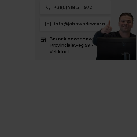
call
+31(0)418 511 972
mail
info@joboworkwear.nl
store
Bezoek onze showroom:
Provincialeweg 59 -
Velddriel