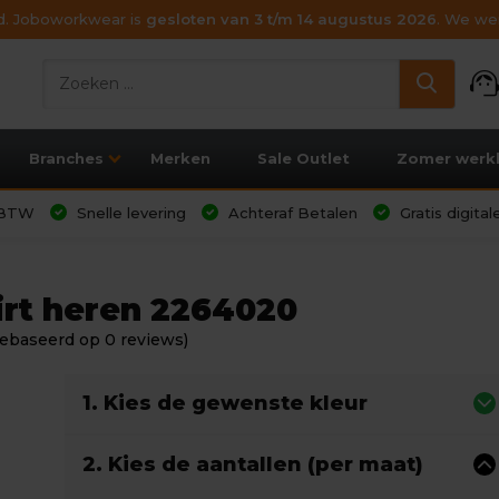
ijd. Joboworkwear is
gesloten van 3 t/m 14 augustus 2026
. We wen
support_age
Branches
Merken
Sale Outlet
Zomer werk
l BTW
Snelle levering
Achteraf Betalen
Gratis digita
hirt heren 2264020
ebaseerd op 0 reviews)
1. Kies de gewenste kleur
2. Kies de aantallen (per maat)