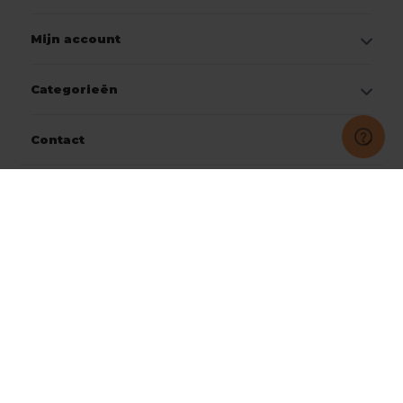
Mijn account
Categorieën
Contact
© Copyright 2026
Jobo Workwear
Onderdeel van CTG Group B.V.
9.2
- Beoordeeld