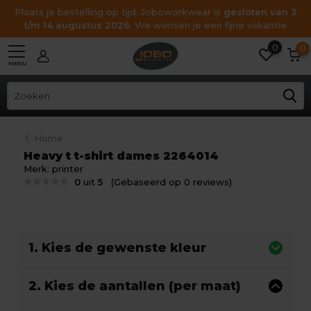
Plaats je bestelling op tijd. Joboworkwear is
gesloten van 3
t/m 14 augustus 2026
. We wensen je een fijne vakantie
0
0
MENU
Home
Heavy t t-shirt dames 2264014
Merk:
printer
0
uit
5
(Gebaseerd op 0 reviews)
1. Kies de gewenste kleur
2. Kies de aantallen (per maat)