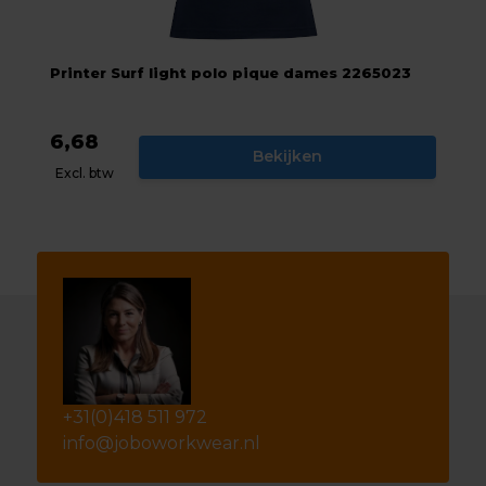
Printer Surf light polo pique dames 2265023
6,68
Bekijken
Excl. btw
+31(0)418 511 972
info@joboworkwear.nl