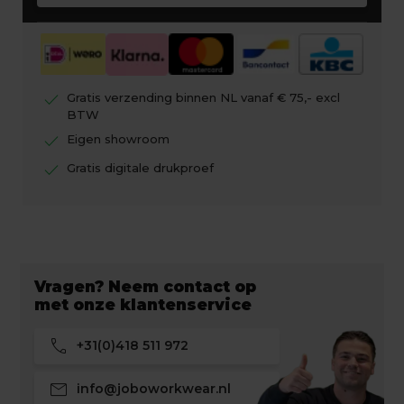
check
Gratis verzending binnen NL vanaf € 75,- excl
BTW
check
Eigen showroom
check
Gratis digitale drukproef
Vragen? Neem contact op
met onze klantenservice
call
+31(0)418 511 972
mail
info@joboworkwear.nl