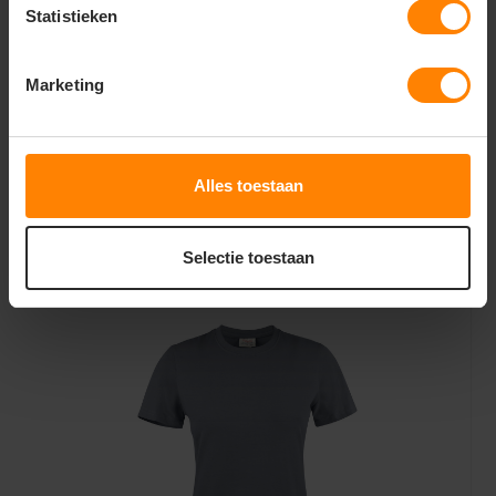
Statistieken
Marketing
printer heavy rsx t-shirt heren 2264020
Alles toestaan
6,68
Bekijken
Selectie toestaan
Excl. btw