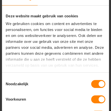
Geslacht: Dames
Deze website maakt gebruik van cookies
Zakken: No pockets
We gebruiken cookies om content en advertenties te
Halslijn: Round
personaliseren, om functies voor social media te bieden
Type sluiting: None
en om ons websiteverkeer te analyseren. Ook delen we
informatie over uw gebruik van onze site met onze
Capuchondetails: Geen
partners voor social media, adverteren en analyse. Deze
Mouw: Korte mouwen
partners kunnen deze gegevens combineren met andere
informatie die u aan ze heeft verstrekt of die ze hebben
verzameld op basis van uw gebruik van hun services.
Gerelateerde producten
Toestemmingsselectie
Noodzakelijk
Voorkeuren