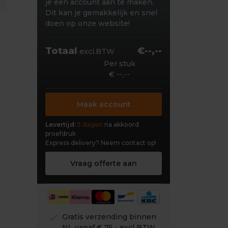
je een account aan te maken.
Dit kan je gemakkelijk en snel
doen op onze website!
Totaal
€--,--
excl.BTW
Per stuk
€ --,--
Maak account
Levertijd:
5 dagen
na akkoord
proefdruk
Express delivery?
Neem contact op!
Vraag offerte aan
check
Gratis verzending binnen
NL vanaf € 75,- excl BTW