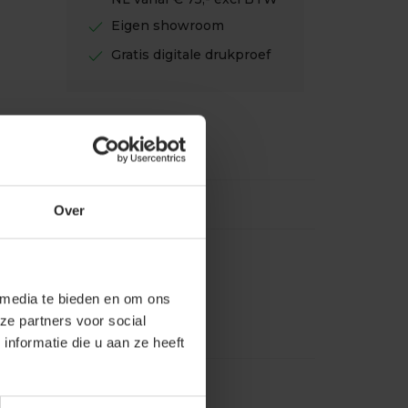
check
Eigen showroom
check
Gratis digitale drukproef
Over
 media te bieden en om ons
ze partners voor social
nformatie die u aan ze heeft