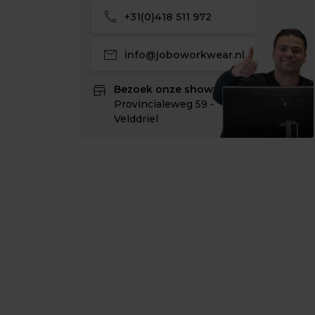
call
+31(0)418 511 972
mail
info@joboworkwear.nl
store
Bezoek onze showroom:
Provincialeweg 59 -
Velddriel