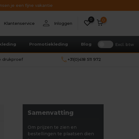
sen je een fijne vakantie
0
nt
person
0
Klantenservice
Inloggen
kleding
Promotiekleding
Blog
Excl. btw
call
le drukproef
+31(0)418 511 972
Samenvatting
Om prijzen te zien en
bestellingen te plaatsen dien