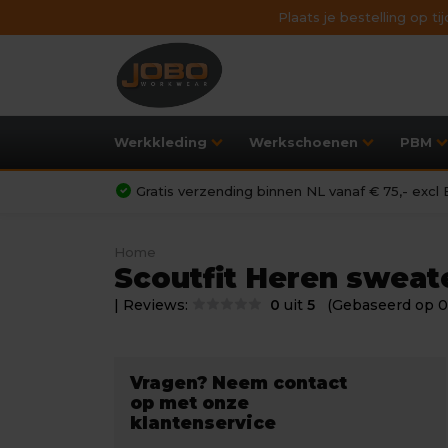
Plaats je bestelling op t
Werkkleding
Werkschoenen
PBM
Gratis verzending binnen NL vanaf € 75,- exc
Home
Scoutfit Heren sweat
| Reviews:
0
uit
5
(Gebaseerd op 0
Vragen? Neem contact
op met onze
klantenservice