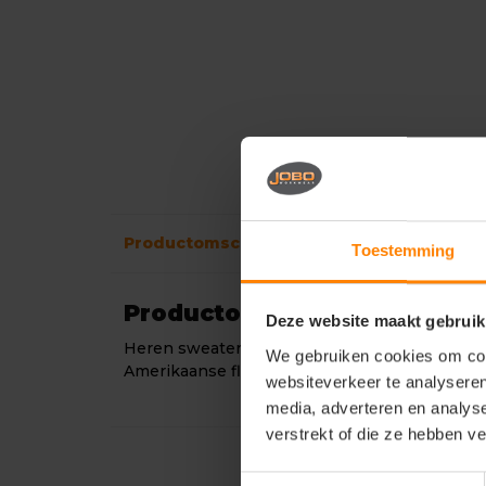
Productomschrijving
Verzendinformati
Toestemming
Productomschrijving
Deze website maakt gebruik
Heren sweater met capuchon en rits ,Sweatshi
We gebruiken cookies om cont
Amerikaanse fleece: 50% katoen, 50% polyest
websiteverkeer te analyseren
media, adverteren en analys
verstrekt of die ze hebben v
Toestemmingsselectie