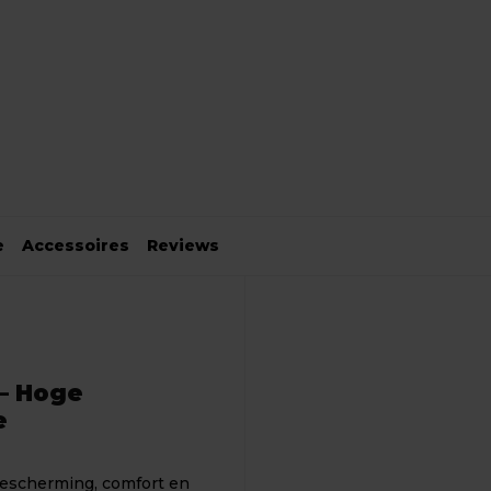
e
Accessoires
Reviews
 – Hoge
e
escherming, comfort en