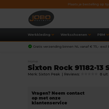
Plaats je bestelling op t
Werkkleding
Werkschoenen
PBM
Gratis verzending binnen NL vanaf € 75,- exc
Home
Sixton Rock 91182-13 
Merk:
Sixton Peak
| Reviews:
0
uit
Vragen? Neem contact
op met onze
klantenservice