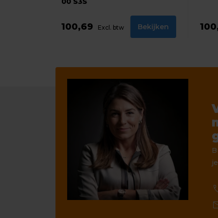
00 S3S
100,69
100
Bekijken
Excl. btw
B
je
ca
ma