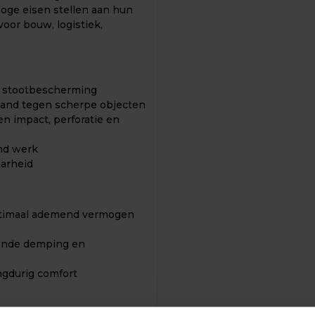
oge eisen stellen aan hun
oor bouw, logistiek,
e stootbescherming
tand tegen scherpe objecten
 impact, perforatie en
end werk
aarheid
optimaal ademend vermogen
ekende demping en
ngdurig comfort