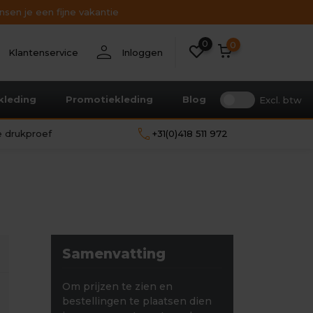
sen je een fijne vakantie
0
nt
person
0
Klantenservice
Inloggen
kleding
Promotiekleding
Blog
Excl. btw
call
le drukproef
+31(0)418 511 972
Samenvatting
Om prijzen te zien en
bestellingen te plaatsen dien