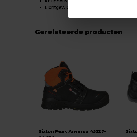
Kruipneus en reflectie voor extra besche
Lichtgewicht, duurzaam en comfortabel
Gerelateerde producten
Sixton Peak Anversa 45527-
Sixt