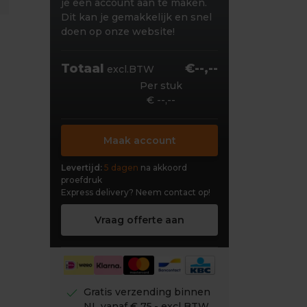
je een account aan te maken.
Dit kan je gemakkelijk en snel
doen op onze website!
Totaal
€--,--
excl.BTW
Per stuk
€ --,--
Maak account
Levertijd:
5 dagen
na akkoord
proefdruk
Express delivery?
Neem contact op!
Vraag offerte aan
check
Gratis verzending binnen
NL vanaf € 75,- excl BTW