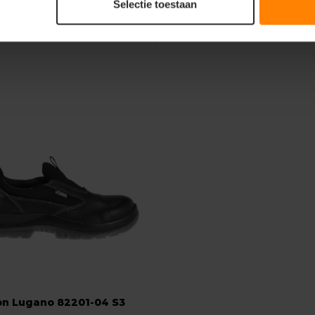
rming
Selectie toestaan
on Lugano 82201-04 S3