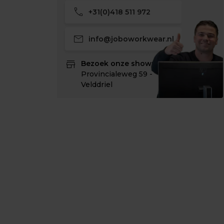
call
+31(0)418 511 972
mail
info@joboworkwear.nl
store
Bezoek onze showroom:
Provincialeweg 59 -
Velddriel