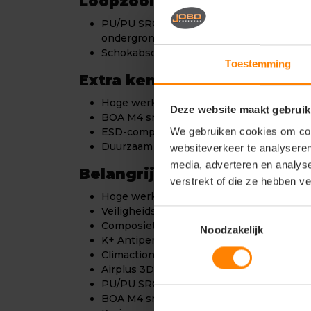
Loopzool en grip
PU/PU SRC loopzool met antislipprofiel vo
ondergronden
Schokabsorberend en duurzaam voor inte
Toestemming
Extra kenmerken
Hoge werkschoen, sportief en robuust d
Deze website maakt gebruik
BOA M4 snelsluiting voor snelle en nau
We gebruiken cookies om cont
ESD-compatibel
Duurzaam en onderhoudsvriendelijk
websiteverkeer te analyseren
media, adverteren en analys
Belangrijkste kenmerken
verstrekt of die ze hebben v
Hoge werkschoen, Endurance-lijn
Veiligheidsklasse: S3 SRC
Toestemmingsselectie
Composiet neus
Noodzakelijk
K+ Antiperforation PLUS tussenzool
Climaction-Fit 337 inlegzool
Airplus 3D / Dual Micro voering
PU/PU SRC loopzool
BOA M4 snelsluiting