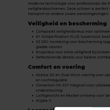
moderne technologie voor professionals die h
veiligheidsschoenen. Deze schoen is perfect v
transport en andere zware werkomgevingen.
Veiligheid en bescherming
Composiet veiligheidsneus voor optimal
K+ Antiperforation PLUS tussenzool, bes
S3 SRC normering voor bescherming tegen
gladde vloeren
Kruipneus voor extra veiligheid bij kniel
Reflecterende details voor betere zichtb
Comfort en voering
Airplus 3D en Dual Micro voering voor 
en vochtregulatie
Climaction-Fit 337 inlegzool voor uitst
ondersteuning
Lichtgewicht en flexibel ontwerp voor la
Wijdte 11