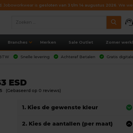
ijd. Joboworkwear is
gesloten van 3 t/m 14 augustus 2026
. We wen
support_age
Branches
Merken
Sale Outlet
Zomer werk
l BTW
Snelle levering
Achteraf Betalen
Gratis digita
S3 ESD
5
(Gebaseerd op 0 reviews)
1. Kies de gewenste kleur
2. Kies de aantallen (per maat)