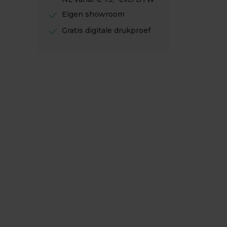
check
Eigen showroom
check
Gratis digitale drukproef