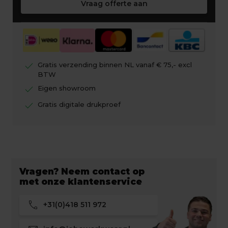
Vraag offerte aan
check
Gratis verzending binnen NL vanaf € 75,- excl
BTW
check
Eigen showroom
check
Gratis digitale drukproef
Vragen? Neem contact op
met onze klantenservice
call
+31(0)418 511 972