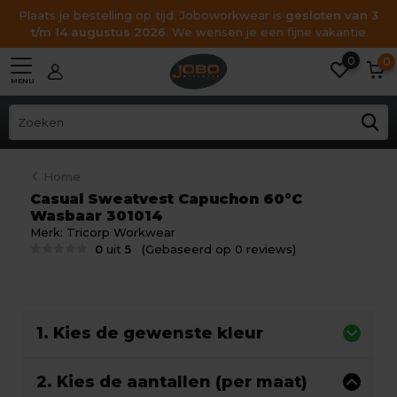
Plaats je bestelling op tijd. Joboworkwear is
gesloten van 3
t/m 14 augustus 2026
. We wensen je een fijne vakantie
0
0
MENU
Home
Casual Sweatvest Capuchon 60°C
Wasbaar 301014
Merk:
Tricorp Workwear
0
uit
5
(Gebaseerd op 0 reviews)
1. Kies de gewenste kleur
2. Kies de aantallen (per maat)