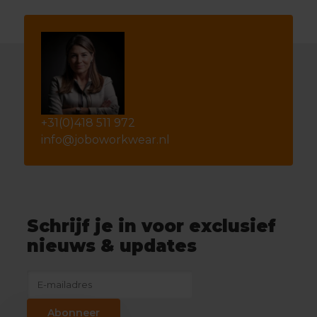
+31(0)418 511 972
info@joboworkwear.nl
Schrijf je in voor exclusief
nieuws & updates
Abonneer