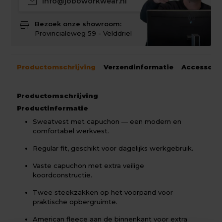
mail
info@joboworkwear.nl
store
Bezoek onze showroom:
Provincialeweg 59 - Velddriel
Productomschrijving
Verzendinformatie
Accessoir
Productomschrijving
Productinformatie
Sweatvest met capuchon — een modern en
comfortabel werkvest.
Regular fit, geschikt voor dagelijks werkgebruik.
Vaste capuchon met extra veilige
koordconstructie.
Twee steekzakken op het voorpand voor
praktische opbergruimte.
American fleece aan de binnenkant voor extra