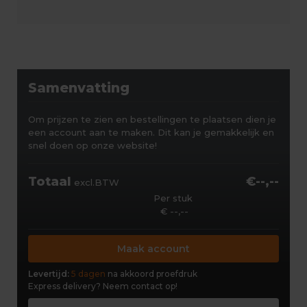
Samenvatting
Om prijzen te zien en bestellingen te plaatsen dien je
een account aan te maken. Dit kan je gemakkelijk en
snel doen op onze website!
Totaal
€--,--
excl.BTW
Per stuk
€ --,--
Maak account
Levertijd:
5 dagen
na akkoord proefdruk
Express delivery?
Neem contact op!