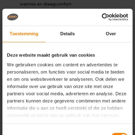
warmte en draagcomfort.
Wasbaar tot 60 °C, geschikt voor de droger voor
eenvoudig onderhoud.
Hoofdmateriaal / bovenmateriaal
Toestemming
Details
Over
70% katoen / 30% polyester
American fleece, circa 280 g/m²
Deze website maakt gebruik van cookies
Overige informatie
We gebruiken cookies om content en advertenties te
personaliseren, om functies voor social media te bieden
Unisex model, geschikt voor mannen en vrouwen.
en om ons websiteverkeer te analyseren. Ook delen we
Verkrijgbaar in meerdere basiskleuren zoals Ink,
informatie over uw gebruik van onze site met onze
Navy, Black, Dark Grey en Greymelange.
partners voor social media, adverteren en analyse. Deze
Ideaal voor koude werkdagen en dagelijks
partners kunnen deze gegevens combineren met andere
professioneel gebruik.
informatie die u aan ze heeft verstrekt of die ze hebben
verzameld op basis van uw gebruik van hun services.
Onder voorbehoud van productveranderingen.
Toestemmingsselectie