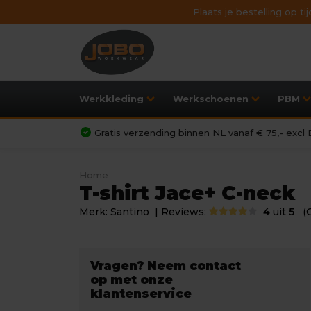
Plaats je bestelling op t
Werkkleding
Werkschoenen
PBM
Gratis verzending binnen NL vanaf € 75,- exc
Home
T-shirt Jace+ C-neck
Merk:
Santino
| Reviews:
4
uit
5
(
Vragen? Neem contact
op met onze
klantenservice