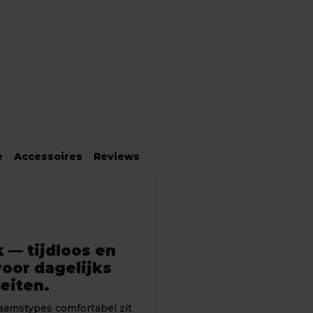
e
Accessoires
Reviews
 — tijdloos en
voor dagelijks
eiten.
chaamstypes comfortabel zit