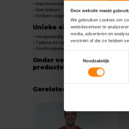
• Machinewasbaar volgens label
• Niet bleken
Deze website maakt gebruik
• Strijken volgens label
We gebruiken cookies om cont
Unieke eigenschappen
websiteverkeer te analyseren
media, adverteren en analys
• Hoogwaardig katoen voor optimaal draagcom
verstrekt of die ze hebben v
• Tijdloos en veelzijdig ontwerp, makkelijk t
• Comfortabele pasvorm voor langdurig en dag
Toestemmingsselectie
Onder voorbehoud van
Noodzakelijk
productveranderingen.
Gerelateerde producten