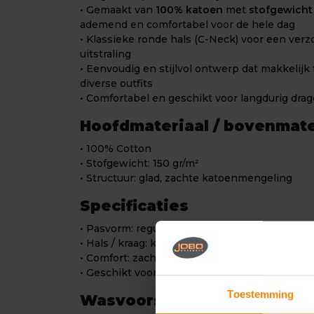
• Gemaakt van
100% katoen
met
stofgewicht 
ademend en comfortabel voor de hele dag
• Klassieke ronde hals (C-Neck) voor een ver
uitstraling
• Eenvoudig en stijlvol ontwerp dat makkelijk
diverse outfits
• Comfortabel en geschikt voor langdurig dra
Hoofdmateriaal / bovenmate
• 100% Cotton
• Stofgewicht: 150 gr/m²
• Structuur: glad, zachte katoenmengeling
Specificaties
• Pasvorm: regular fit
• Hals / kraag: klassieke ronde hals (C-Neck)
• Comfort: zacht, ademend en comfortabel
• Geschikt voor: dagelijks gebruik en sportieve
Toestemming
Wasvoorschriften