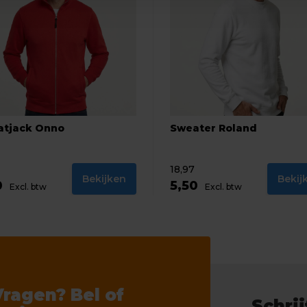
atjack Onno
Sweater Roland
18,97
Bekijken
Bekij
0
5,50
Excl. btw
Excl. btw
Vragen? Bel of
Schrij