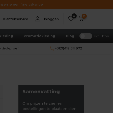
sen je een fijne vakantie
0
nt
person
0
Klantenservice
Inloggen
kleding
Promotiekleding
Blog
Excl. btw
call
le drukproef
+31(0)418 511 972
Samenvatting
Om prijzen te zien en
bestellingen te plaatsen dien