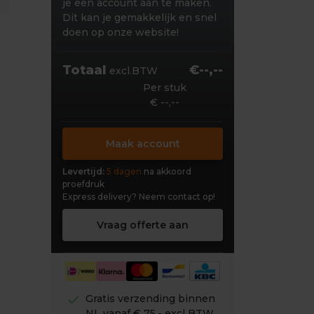
je een account aan te maken.
Dit kan je gemakkelijk en snel
doen op onze website!
Totaal
€--,--
excl.BTW
Per stuk
€ --,--
Maak account
Levertijd:
5 dagen
na akkoord
proefdruk
Express delivery?
Neem contact op!
Vraag offerte aan
check
Gratis verzending binnen
NL vanaf € 75,- excl BTW