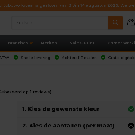
ijd. Joboworkwear is
gesloten van 3 t/m 14 augustus 2026
. We wen
support_age
Branches
Merken
Sale Outlet
Zomer werk
l BTW
Snelle levering
Achteraf Betalen
Gratis digita
Gebaseerd op 1 reviews)
1. Kies de gewenste kleur
2. Kies de aantallen (per maat)