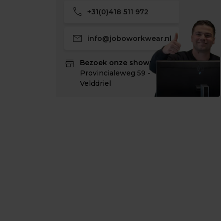
call
+31(0)418 511 972
mail
info@joboworkwear.nl
store
Bezoek onze showroom:
Provincialeweg 59 -
Velddriel