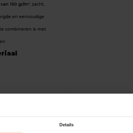
van 150 gr/m²
, zacht,
zorgde en eenvoudige
 te combineren is met
gen
riaal
 activiteiten
Details