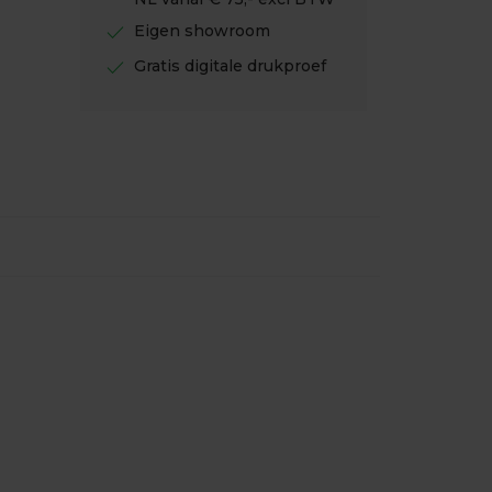
check
Eigen showroom
check
Gratis digitale drukproef