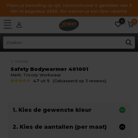
Plaats je bestelling op tijd. Joboworkwear is
gesloten van 3
t/m 14 augustus 2026
. We wensen je een fijne vakantie
0
0
MENU
Home
Safety Bodywarmer 401001
Merk:
Tricorp Workwear
4.7
uit
5
(Gebaseerd op 3 reviews)
1. Kies de gewenste kleur
2. Kies de aantallen (per maat)