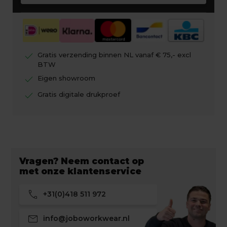
check
Gratis verzending binnen NL vanaf € 75,- excl
BTW
check
Eigen showroom
check
Gratis digitale drukproef
Vragen? Neem contact op
met onze klantenservice
call
+31(0)418 511 972
mail
info@joboworkwear.nl