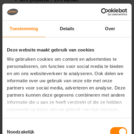
Constructie: Canvas / Twill
Duurzaam en comfortabel materiaal
Toestemming
Details
Over
Specificaties
Unisex
Mouwloos voor optimale bewegingsvrijheid
Deze website maakt gebruik van cookies
We gebruiken cookies om content en advertenties te
Ritszakken aan voorzijde
personaliseren, om functies voor social media te bieden
Regular fit
en om ons websiteverkeer te analyseren. Ook delen we
Wasvoorschriften
informatie over uw gebruik van onze site met onze
partners voor social media, adverteren en analyse. Deze
Niet bleken
partners kunnen deze gegevens combineren met andere
Niet geschikt voor droogtrommel
informatie die u aan ze heeft verstrekt of die ze hebben
Strijken op maximaal 150 °C
verzameld op basis van uw gebruik van hun services.
Onder voorbehoud van productveranderingen
Toestemmingsselectie
Noodzakelijk