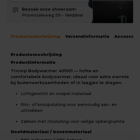
store
Bezoek onze showroom:
Provincialeweg 59 - Velddriel
Productomschrijving
Verzendinformatie
Accessoir
Productomschrijving
Productinformatie
Tricorp Bodywarmer 401001 — lichte en
comfortabele bodywarmer, ideaal voor extra warmte
bij buitenwerkzaamheden of in laagjes te dragen.
Lichtgewicht en soepel materiaal
Rits- of knoopsluiting voor eenvoudig aan- en
uittrekken
Zakken met ritssluiting voor veilige opbergruimte
Hoofdmateriaal / bovenmateriaal
80% polyester / 20% katoen