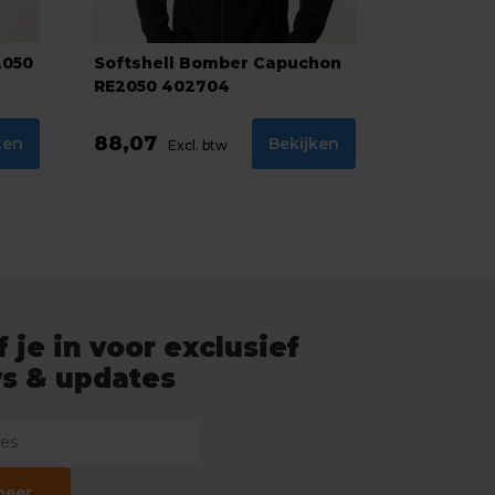
2050
Softshell Bomber Capuchon
RE2050 402704
88,07
ken
Bekijken
Excl. btw
f je in voor exclusief
s & updates
neer