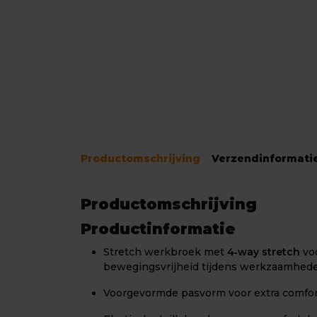
Productomschrijving
Verzendinformati
Productomschrijving
Productinformatie
Stretch werkbroek met
4‑way stretch
voo
bewegingsvrijheid tijdens werkzaamhed
Voorgevormde pasvorm voor extra comfor