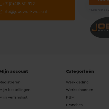
ll
+31(0)418 511 972
* Lees hier de
il
info@joboworkwear.nl
Mijn account
Categorieën
Registreren
Werkkleding
Mijn bestellingen
Werkschoenen
Mijn verlanglijst
PBM
Branches