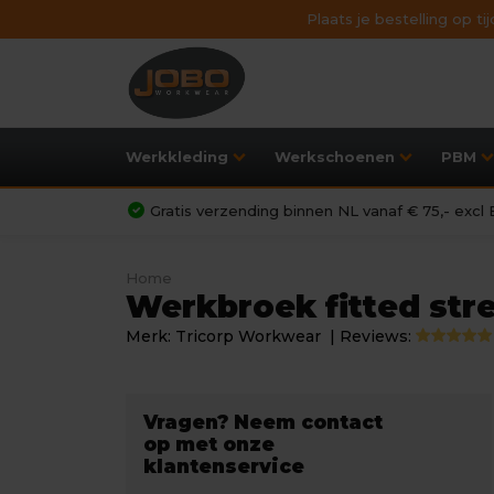
Plaats je bestelling op t
Werkkleding
Werkschoenen
PBM
Gratis verzending binnen NL vanaf € 75,- exc
Home
Werkbroek fitted str
Merk:
Tricorp Workwear
| Reviews:
Vragen? Neem contact
op met onze
klantenservice