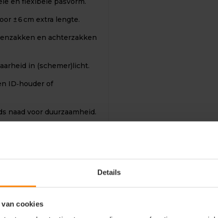
ele en flexibele pasvorm.
or ± 6 cm extra lengte.
jbeenzakken en achterzakken
arheid in (schemer)licht.
en ID‑houder of
lds naad voor duurzaamheid.
Details
 van cookies