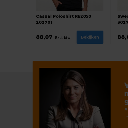
Casual Poloshirt RE2050
Swea
202701
302
88,07
88
Bekijken
Excl. btw
B
je