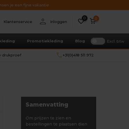
sen je een fijne vakantie
0
nt
person
0
Klantenservice
Inloggen
kleding
Promotiekleding
Blog
Excl. btw
call
le drukproef
+31(0)418 511 972
Samenvatting
Om prijzen te zien en
bestellingen te plaatsen dien