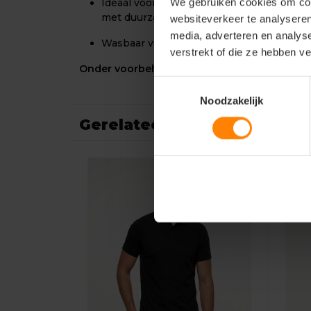
We gebruiken cookies om cont
Ideaal voor professionals die comfort en 
met duurzaamheid.
websiteverkeer te analyseren
media, adverteren en analys
Wasbaar volgens productvoorschriften.
verstrekt of die ze hebben v
Onder voorbehoud van productveranderinge
Toestemmingsselectie
Noodzakelijk
Gerelateerde producten