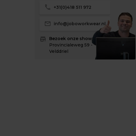
call
+31(0)418 511 972
mail
info@joboworkwear.nl
store
Bezoek onze showroom:
Provincialeweg 59 -
Velddriel