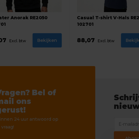
ter Anorak RE2050
Casual T-shirt V-Hals RE
701
102701
,07
88,07
Bekijken
Bekij
Excl. btw
Excl. btw
Vragen? Bel of
Schrij
mail ons
nieuw
gerust!
innen 24 uur antwoord op
 vraag!
Abon