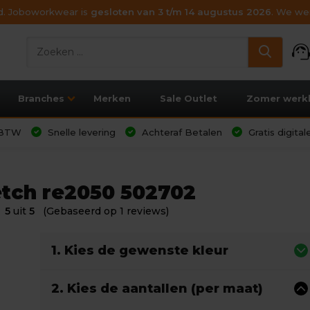
ijd. Joboworkwear is
gesloten van 3 t/m 14 augustus 2026
. We wen
support_age
Branches
Merken
Sale Outlet
Zomer werk
l BTW
Snelle levering
Achteraf Betalen
Gratis digita
etch re2050 502702
5
uit
5
(Gebaseerd op 1 reviews)
1. Kies de gewenste kleur
2. Kies de aantallen (per maat)