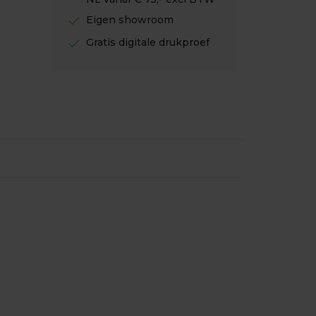
check
Eigen showroom
check
Gratis digitale drukproef