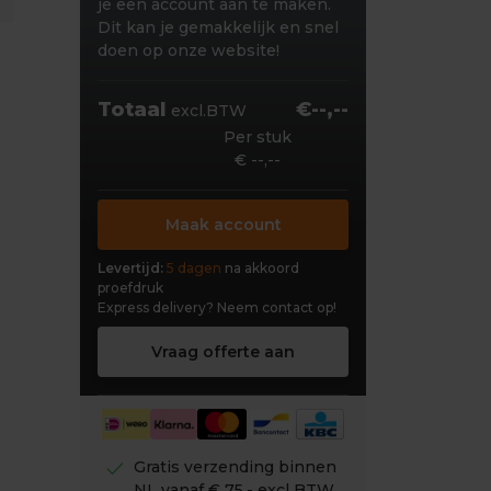
je een account aan te maken.
Dit kan je gemakkelijk en snel
doen op onze website!
Totaal
€--,--
excl.BTW
Per stuk
€ --,--
Maak account
Levertijd:
5 dagen
na akkoord
proefdruk
Express delivery?
Neem contact op!
Vraag offerte aan
check
Gratis verzending binnen
NL vanaf € 75,- excl BTW