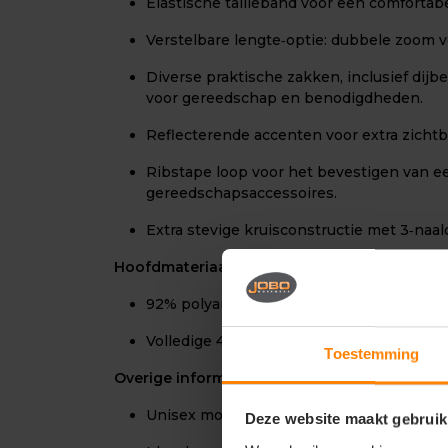
Elastische tailleband voor een comfortab
Verstelbare lengte‑optie: dubbele zoom vo
Diverse praktische zakken, inclusief di
voor gereedschap en benodigdheden.
Reflecterende accenten voor extra zichtba
Ribstape loop voor het bevestigen van e
gereedschapsaccessoires.
Extra stevige kruisconstructie met 3‑naa
Hoofdmateriaal / bovenmateriaal
92% polyamide / 8% elastaan
Volledige 4‑way stretch, circa 265 g/m²
Toestemming
Overige informatie
Unisex model.
Deze website maakt gebruik