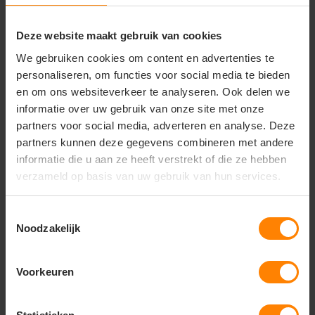
Deze website maakt gebruik van cookies
Gerelateerde producten
We gebruiken cookies om content en advertenties te
personaliseren, om functies voor social media te bieden
en om ons websiteverkeer te analyseren. Ook delen we
informatie over uw gebruik van onze site met onze
partners voor social media, adverteren en analyse. Deze
partners kunnen deze gegevens combineren met andere
informatie die u aan ze heeft verstrekt of die ze hebben
verzameld op basis van uw gebruik van hun services.
Toestemmingsselectie
Noodzakelijk
Unique Potsdam t-shirt 50567
Voorkeuren
77,46