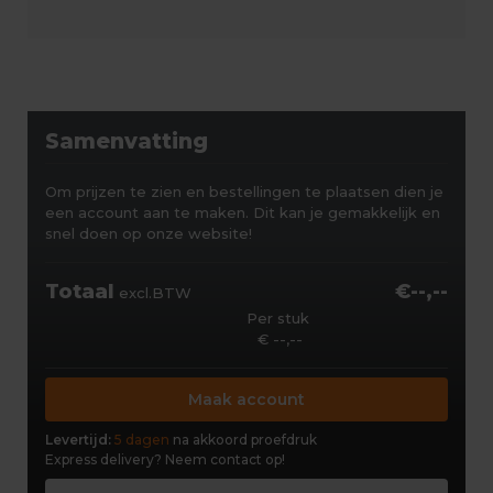
Samenvatting
Om prijzen te zien en bestellingen te plaatsen dien je
een account aan te maken. Dit kan je gemakkelijk en
snel doen op onze website!
Totaal
€--,--
excl.BTW
Per stuk
€ --,--
Maak account
Levertijd:
5 dagen
na akkoord proefdruk
Express delivery?
Neem contact op!