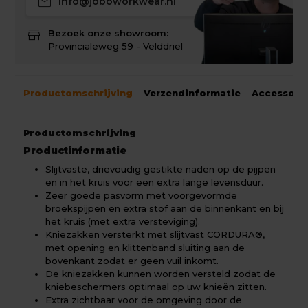
mail
info@joboworkwear.nl
store
Bezoek onze showroom:
Provincialeweg 59 - Velddriel
Productomschrijving
Verzendinformatie
Accessoir
Productomschrijving
Productinformatie
Slijtvaste, drievoudig gestikte naden op de pijpen
en in het kruis voor een extra lange levensduur.
Zeer goede pasvorm met voorgevormde
broekspijpen en extra stof aan de binnenkant en bij
het kruis (met extra versteviging).
Kniezakken versterkt met slijtvast CORDURA®,
met opening en klittenband sluiting aan de
bovenkant zodat er geen vuil inkomt.
De kniezakken kunnen worden versteld zodat de
kniebeschermers optimaal op uw knieën zitten.
Extra zichtbaar voor de omgeving door de