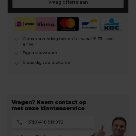
Vraag offerte aan
check
Gratis verzending binnen NL vanaf € 75,- excl
BTW
check
Eigen showroom
check
Gratis digitale drukproef
Vragen? Neem contact op
met onze klantenservice
call
+31(0)418 511 972