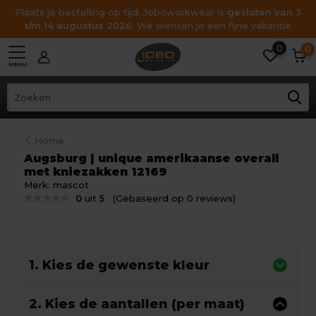
Plaats je bestelling op tijd. Joboworkwear is
gesloten van 3
t/m 14 augustus 2026
. We wensen je een fijne vakantie
0
0
MENU
Home
Augsburg | unique amerikaanse overall
met kniezakken 12169
Merk:
mascot
0
uit
5
(Gebaseerd op 0 reviews)
1. Kies de gewenste kleur
2. Kies de aantallen (per maat)