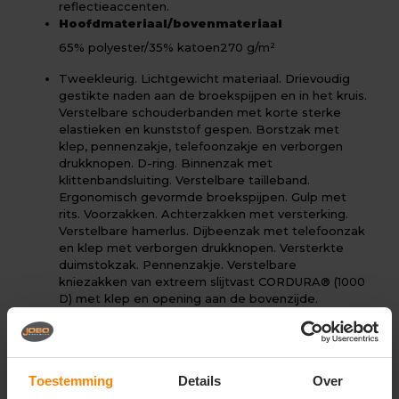
reflectieaccenten.
Hoofdmateriaal/bovenmateriaal
65% polyester/35% katoen
270 g/m²
Tweekleurig. Lichtgewicht materiaal. Drievoudig
gestikte naden aan de broekspijpen en in het kruis.
Verstelbare schouderbanden met korte sterke
elastieken en kunststof gespen. Borstzak met
klep, pennenzakje, telefoonzakje en verborgen
drukknopen. D-ring. Binnenzak met
klittenbandsluiting. Verstelbare tailleband.
Ergonomisch gevormde broekspijpen. Gulp met
rits. Voorzakken. Achterzakken met versterking.
Verstelbare hamerlus. Dijbeenzak met telefoonzak
en klep met verborgen drukknopen. Versterkte
duimstokzak. Pennenzakje. Verstelbare
kniezakken van extreem slijtvast CORDURA® (1000
D) met klep en opening aan de bovenzijde.
Reflectie-effecten. Gecertificeerd in combinatie
met kniebeschermertype large in
overeenstemming met EN 14404-3.
Onder voorbehoud van productveranderingen.
Toestemming
Details
Over