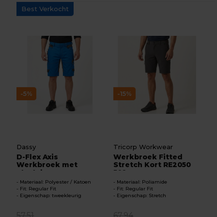
Best Verkocht
-5%
-15%
Dassy
Tricorp Workwear
D-Flex Axis
Werkbroek Fitted
Werkbroek met
Stretch Kort RE2050
stretch
502...
Materiaal: Polyester / Katoen
Materiaal: Poliamide
Fit: Regular Fit
Fit: Regular Fit
Eigenschap: tweekleurig
Eigenschap: Stretch
57,51
67,94