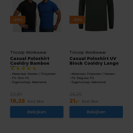
-20%
-20%
Tricorp Workwear
Tricorp Workwear
Casual Poloshirt
Casual Poloshirt UV
Cooldry Bamboe
Block Cooldry Lange
Fitted 2...
...
Materiaal: Katoen / Polyester
Materiaal: Polyester / Katoen
Fit: Slim Fit
Fit: Regular Fit
Eigenschap: Ademend
Eigenschap: Ademend
22,81
26,25
18,25
21,-
Excl. btw
Excl. btw
Bekijken
Bekijken