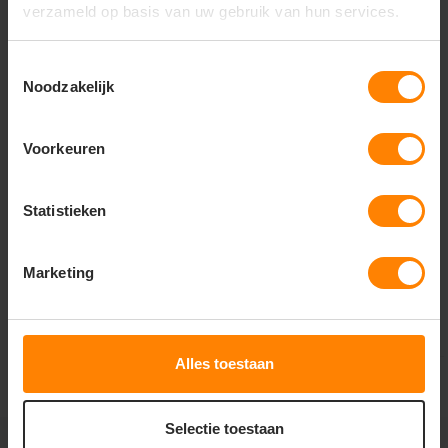
verzameld op basis van uw gebruik van hun services.
Toestemmingsselectie
Noodzakelijk
mascot
mascot
Advanced Shorts
Accelerate Shorts
23149
18044
Voorkeuren
Materiaal: polymide / elastaan
Materiaal: polyester / elastolefine
Meer stuks = meer korting
Meer stuks = meer korting
Eigenschap: Stretch
Eigenschap: Stretch
Statistieken
68,34
75,22
Excl. btw
Excl. btw
Marketing
Bekijken
Bekijken
Alles toestaan
Selectie toestaan