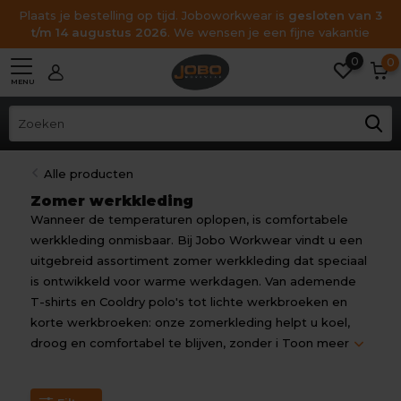
Plaats je bestelling op tijd. Joboworkwear is
gesloten van 3
t/m 14 augustus 2026
. We wensen je een fijne vakantie
0
0
MENU
Alle producten
Zomer werkkleding
Wanneer de temperaturen oplopen, is comfortabele
werkkleding onmisbaar. Bij Jobo Workwear vindt u een
uitgebreid assortiment zomer werkkleding dat speciaal
is ontwikkeld voor warme werkdagen. Van ademende
T-shirts en Cooldry polo's tot lichte werkbroeken en
korte werkbroeken: onze zomerkleding helpt u koel,
droog en comfortabel te blijven, zonder i
Toon meer