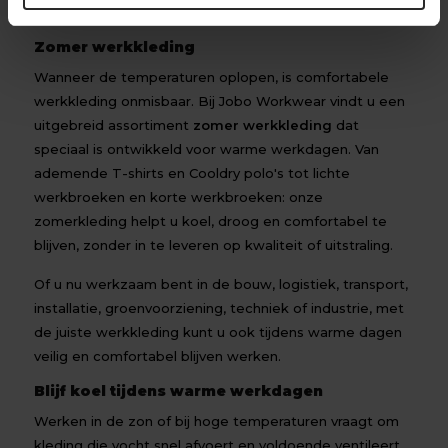
Zomer werkkleding
Wanneer de temperaturen oplopen, is comfortabele
werkkleding onmisbaar. Bij Jobo Workwear vindt u een
uitgebreid assortiment
zomer werkkleding
dat
speciaal is ontwikkeld voor warme werkdagen. Van
ademende T-shirts en Cooldry polo's tot lichte
werkbroeken en korte werkbroeken: onze
zomerkleding helpt u koel, droog en comfortabel te
blijven, zonder in te leveren op kwaliteit of uitstraling.
Of u nu werkzaam bent in de bouw, logistiek, transport,
installatie, groenvoorziening, techniek of industrie, met
de juiste werkkleding kunt u ook tijdens warme dagen
veilig en comfortabel blijven werken.
Blijf koel tijdens warme werkdagen
Werken in de zon of bij hoge temperaturen vraagt om
kleding die vocht snel afvoert en voldoende ventileert.