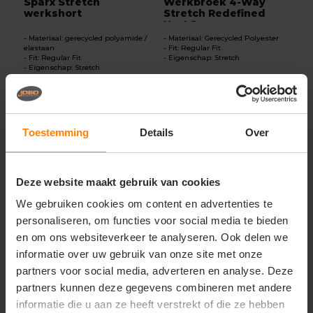
Sparx Stretch
Werkbroek 4-Way
werkshort
Stretch Redefined
Kort 5...
Materiaal: gerecycled polyamide /
Materiaal: Gerecycled Polyester
elastaan
Fit: Regular Fit
Fit: Regular Fit
Eigenschap: Stretch
Eigenschap: Stretch
64,31
Excl. btw
59,97
Excl. btw
Bekijken
Bekijken
Toestemming
Details
Over
Deze website maakt gebruik van cookies
We gebruiken cookies om content en advertenties te
personaliseren, om functies voor social media te bieden
en om ons websiteverkeer te analyseren. Ook delen we
informatie over uw gebruik van onze site met onze
partners voor social media, adverteren en analyse. Deze
partners kunnen deze gegevens combineren met andere
informatie die u aan ze heeft verstrekt of die ze hebben