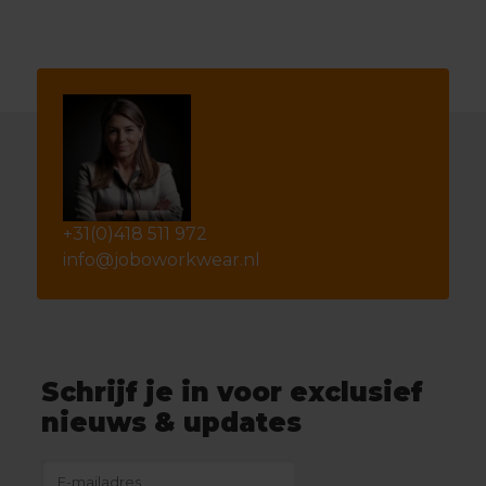
+31(0)418 511 972
info@joboworkwear.nl
Schrijf je in voor exclusief
nieuws & updates