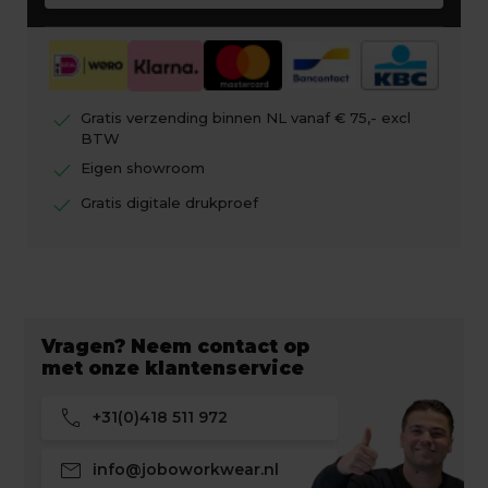
check
Gratis verzending binnen NL vanaf € 75,- excl
BTW
check
Eigen showroom
check
Gratis digitale drukproef
Vragen? Neem contact op
met onze klantenservice
call
+31(0)418 511 972
mail
info@joboworkwear.nl