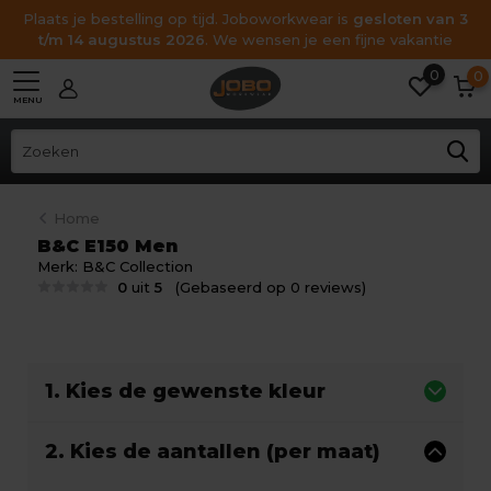
Plaats je bestelling op tijd. Joboworkwear is
gesloten van 3
t/m 14 augustus 2026
. We wensen je een fijne vakantie
0
0
MENU
Home
B&C E150 Men
Merk:
B&C Collection
0
uit
5
(Gebaseerd op 0 reviews)
1. Kies de gewenste kleur
2. Kies de aantallen (per maat)