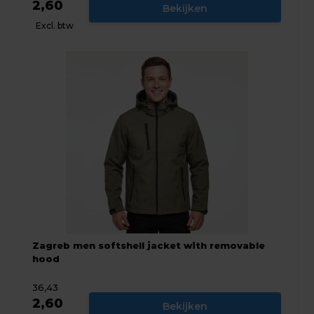
2,60
Bekijken
Excl. btw
Zagreb men softshell jacket with removable
hood
36,43
2,60
Bekijken