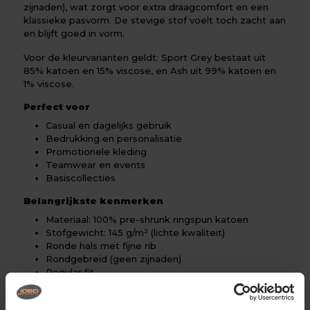
zijnaden), wat zorgt voor extra draagcomfort en een
klassieke pasvorm. De stevige stof voelt toch zacht aan
en blijft goed in vorm.
Voor de kleurvarianten geldt: Sport Grey bestaat uit
85% katoen en 15% viscose, en Ash uit 99% katoen en
1% viscose.
Perfect voor
Casual en dagelijks gebruik
Bedrukking en personalisatie
Promotionele kleding
Teamwear en events
Basiscollecties
Belangrijkste kenmerken
Materiaal: 100% pre-shrunk ringspun katoen
Stofgewicht: 145 g/m² (lichte kwaliteit)
Ronde hals met fijne rib
Rondgebreid (geen zijnaden)
Regular fit
Zacht en ademend
Glad oppervlak voor bedrukking