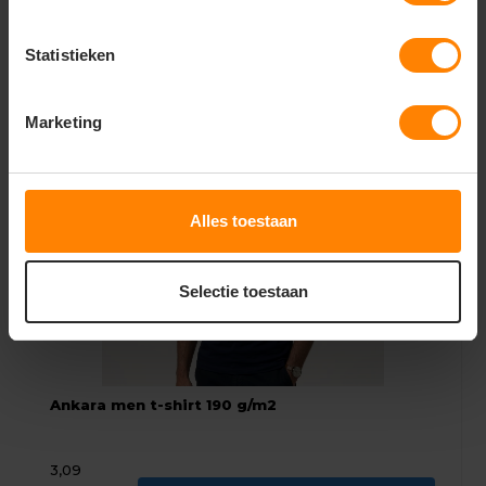
2,19
2,60
Bekijken
Statistieken
Excl. btw
Marketing
Alles toestaan
Selectie toestaan
Ankara men t-shirt 190 g/m2
3,09