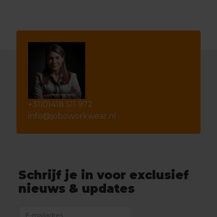
+31(0)418 511 972
info@joboworkwear.nl
Schrijf je in voor exclusief
nieuws & updates