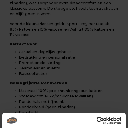
zijnaden), wat zorgt voor extra draagcomfort en een
klassieke pasvorm. De stevige stof voelt toch zacht aan
en blijft goed in vorm.
Voor de kleurvarianten geldt: Sport Grey bestaat uit
85% katoen en 15% viscose, en Ash uit 99% katoen en
1% viscose.
Perfect voor
Casual en dagelijks gebruik
Bedrukking en personalisatie
Promotionele kleding
Teamwear en events
Basiscollecties
Belangrijkste kenmerken
Materiaal: 100% pre-shrunk ringspun katoen
Stofgewicht: 145 g/m² (lichte kwaliteit)
Ronde hals met fijne rib
Rondgebreid (geen zijnaden)
Regular fit
Zacht en ademend
Glad oppervlak voor bedrukking