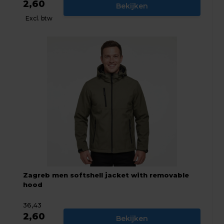
2,60
Bekijken
Excl. btw
Zagreb men softshell jacket with removable
hood
36,43
2,60
Bekijken