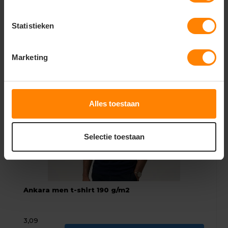
2,19
2,60
Bekijken
Statistieken
Excl. btw
Marketing
Alles toestaan
Selectie toestaan
Ankara men t-shirt 190 g/m2
3,09