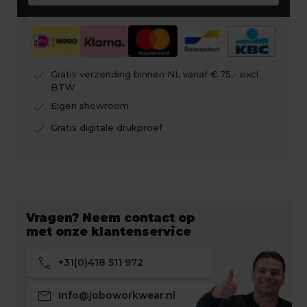
check
Gratis verzending binnen NL vanaf € 75,- excl
BTW
check
Eigen showroom
check
Gratis digitale drukproef
Vragen? Neem contact op
met onze klantenservice
call
+31(0)418 511 972
mail
info@joboworkwear.nl