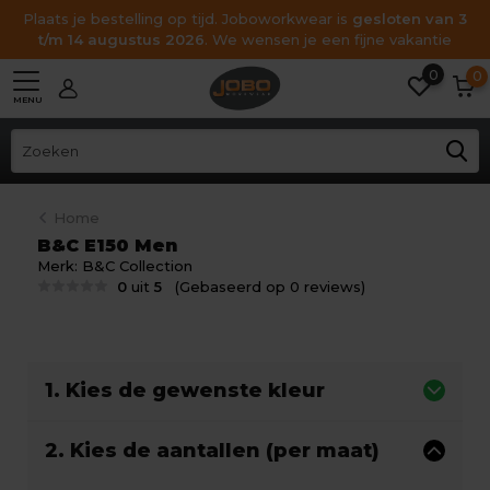
Plaats je bestelling op tijd. Joboworkwear is
gesloten van 3
t/m 14 augustus 2026
. We wensen je een fijne vakantie
0
0
MENU
Home
B&C E150 Men
Merk:
B&C Collection
0
uit
5
(Gebaseerd op 0 reviews)
1. Kies de gewenste kleur
2. Kies de aantallen (per maat)