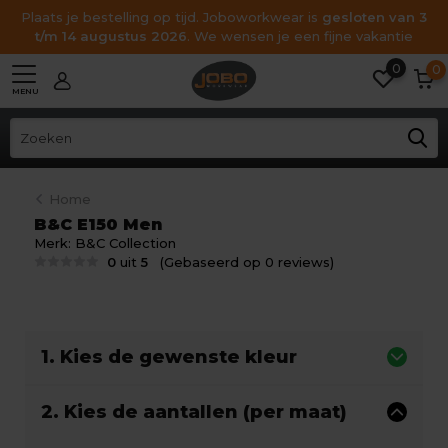
Plaats je bestelling op tijd. Joboworkwear is
gesloten van 3
t/m 14 augustus 2026
. We wensen je een fijne vakantie
0
0
MENU
Home
B&C E150 Men
Merk:
B&C Collection
0
uit
5
(Gebaseerd op 0 reviews)
1. Kies de gewenste kleur
2. Kies de aantallen (per maat)