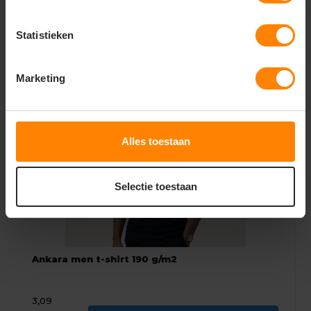
2,19
2,60
Bekijken
Statistieken
Excl. btw
Marketing
Alles toestaan
Selectie toestaan
Ankara men t-shirt 190 g/m2
3,09