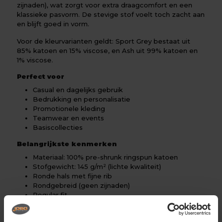
zijnaden), wat zorgt voor extra draagcomfort en een
klassieke pasvorm. De stevige stof voelt toch zacht aan
en blijft goed in vorm.
Voor de kleurvarianten geldt: Sport Grey bestaat uit
85% katoen en 15% viscose, en Ash uit 99% katoen en
1% viscose.
Perfect voor
Casual en dagelijks gebruik
Bedrukking en personalisatie
Promotionele kleding
Teamwear en events
Basiscollecties
Belangrijkste kenmerken
Materiaal: 100% pre-shrunk ringspun katoen
Stofgewicht: 145 g/m² (lichte kwaliteit)
Ronde hals met fijne rib
Rondgebreid (geen zijnaden)
Regular fit
Zacht en ademend
Glad oppervlak voor bedrukking