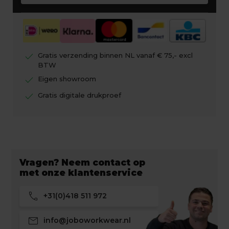
check
Gratis verzending binnen NL vanaf € 75,- excl
BTW
check
Eigen showroom
check
Gratis digitale drukproef
Vragen? Neem contact op
met onze klantenservice
call
+31(0)418 511 972
mail
info@joboworkwear.nl