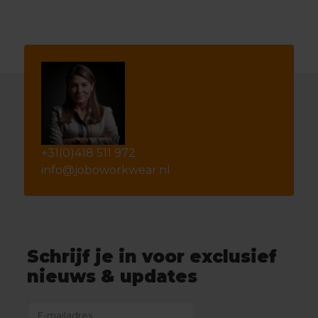
+31(0)418 511 972
info@joboworkwear.nl
Schrijf je in voor exclusief
nieuws & updates