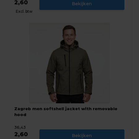
2,60
Bekijken
Excl. btw
Zagreb men softshell jacket with removable
hood
36,43
2,60
Bekijken