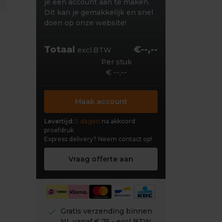
je een account aan te maken.
Dit kan je gemakkelijk en snel
doen op onze website!
Totaal
€--,--
excl.BTW
Per stuk
€ --,--
Maak account
Levertijd:
5 dagen
na akkoord
proefdruk
Express delivery?
Neem contact op!
Vraag offerte aan
check
Gratis verzending binnen
NL vanaf € 75,- excl BTW