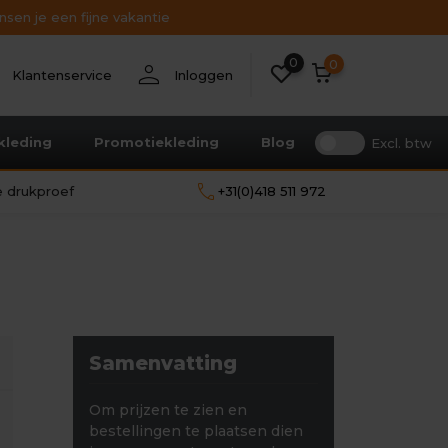
sen je een fijne vakantie
0
nt
person
0
Klantenservice
Inloggen
kleding
Promotiekleding
Blog
Excl. btw
call
le drukproef
+31(0)418 511 972
Samenvatting
Om prijzen te zien en
bestellingen te plaatsen dien