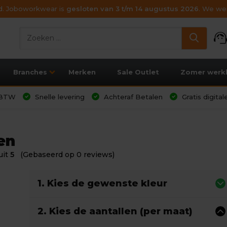
ijd. Joboworkwear is
gesloten van 3 t/m 14 augustus 2026
. We wen
support_age
Branches
Merken
Sale Outlet
Zomer werk
l BTW
Snelle levering
Achteraf Betalen
Gratis digita
en
uit
5
(Gebaseerd op 0 reviews)
1. Kies de gewenste kleur
2. Kies de aantallen (per maat)