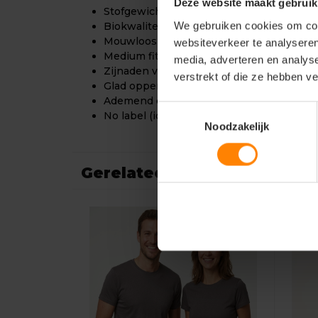
Deze website maakt gebruik
Stofgewicht: 140 g/m²
We gebruiken cookies om cont
Biokwaliteit, extra zacht
Mouwloos model (tanktop)
websiteverkeer te analyseren
Medium fit
media, adverteren en analys
Zijnaden voor optimale pasvorm
verstrekt of die ze hebben v
Glad oppervlak voor scherpe prints
Ademend en licht
Toestemmingsselectie
No label (ideaal voor rebranding)
Noodzakelijk
Gerelateerde producten