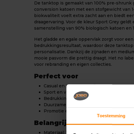
De tanktop is gemaakt van 100% pre-shrunk 
conversion katoen met een stofgewicht van 
biokwaliteit voelt extra zacht aan en biedt 
draagervaring. Voor de kleur Sport Grey geld
samenstelling van 90% biologisch katoen en 
Het gladde en egale oppervlak zorgt voor een
bedrukkingsresultaat, waardoor deze tanktop 
personalisatie. Dankzij de zijnaden en medium
mooie pasvorm die prettig draagt. Het no lab
voor rebranding en eigen collecties.
Perfect voor
Casual en zomerse outfits
Sport en vrije tijd
Bedrukking en personalisatie
Duurzame en biologische collecties
Promotie en merchandising
Toestemming
Belangrijkste kenmerken
Materiaal: 100% organic-in-conversion k