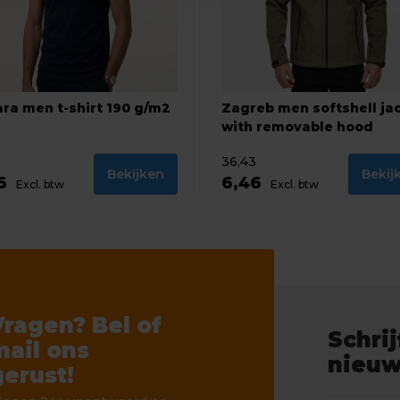
ra men t-shirt 190 g/m2
Zagreb men softshell ja
with removable hood
36,43
Bekijken
Bekij
46
6,46
Excl. btw
Excl. btw
Vragen? Bel of
Schrij
mail ons
nieuw
gerust!