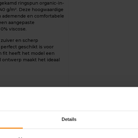
gekamd ringspun organic-in-
140 g/m². Deze hoogwaardige
een ademende en comfortabele
t een aangepaste
10% viscose.
 zuiver en scherp
perfect geschikt is voor
 fit heeft het model een
el ontwerp maakt het ideaal
Details
atoen