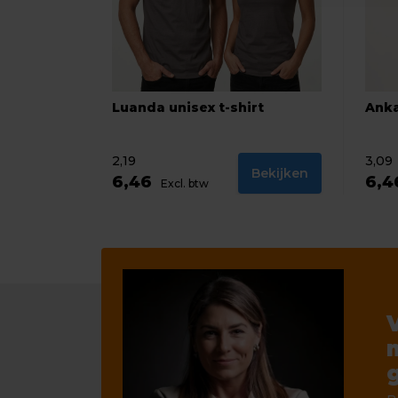
Luanda unisex t-shirt
Anka
2,19
3,09
Bekijken
6,46
6,
Excl. btw