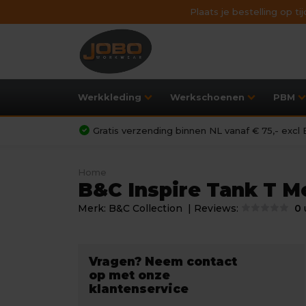
Plaats je bestelling op t
Werkkleding
Werkschoenen
PBM
Gratis verzending binnen NL vanaf € 75,- exc
Home
B&C Inspire Tank T M
Merk:
B&C Collection
| Reviews:
0
Vragen? Neem contact
op met onze
klantenservice