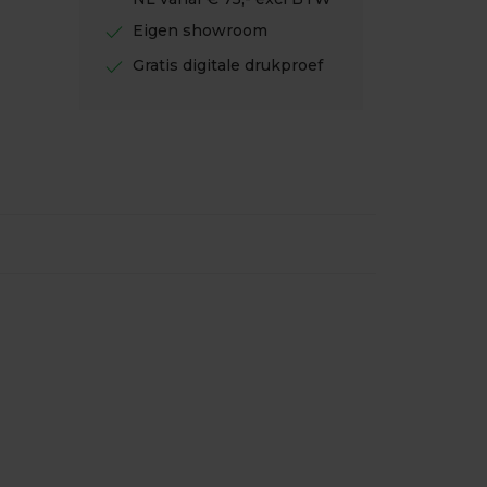
check
Eigen showroom
check
Gratis digitale drukproef