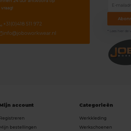
innen 24 uur antwoord op
 vraag!
Abon
ll
+31(0)418 511 972
* Lees hier de
il
info@joboworkwear.nl
Mijn account
Categorieën
Registreren
Werkkleding
Mijn bestellingen
Werkschoenen