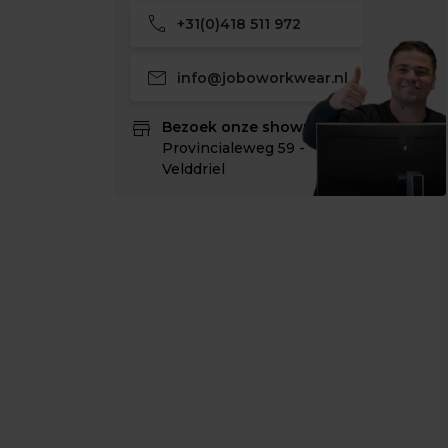
call
+31(0)418 511 972
mail
info@joboworkwear.nl
store
Bezoek onze showroom:
Provincialeweg 59 -
Velddriel