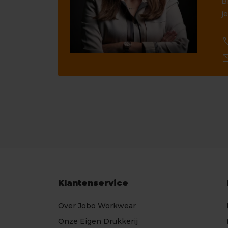
B
je
ca
ma
Klantenservice
Over Jobo Workwear
Onze Eigen Drukkerij