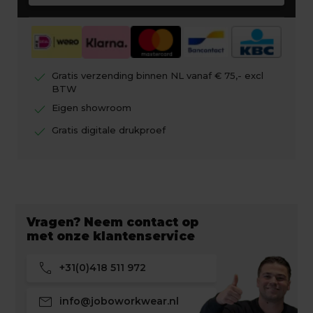
check
Gratis verzending binnen NL vanaf € 75,- excl
BTW
check
Eigen showroom
check
Gratis digitale drukproef
Vragen? Neem contact op
met onze klantenservice
call
+31(0)418 511 972
mail
info@joboworkwear.nl