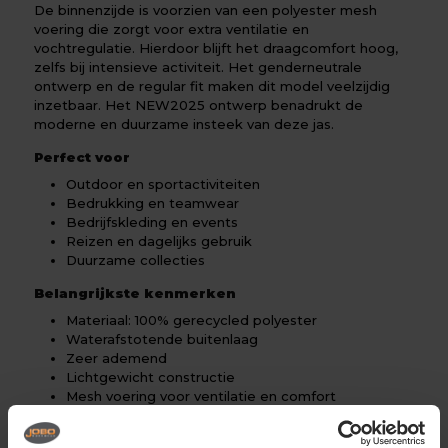
De binnenzijde is voorzien van een polyester mesh
voering die zorgt voor extra ventilatie en
vochtregulatie. Hierdoor blijft het draagcomfort hoog,
zelfs bij intensieve activiteit. Het genderneutrale
ontwerp en de regular fit maken dit model veelzijdig
inzetbaar. Het NEW2025 ontwerp benadrukt de
moderne en duurzame insteek van deze jas.
Perfect voor
Outdoor en sportactiviteiten
Bedrukking en teamwear
Bedrijfskleding en events
Reizen en dagelijks gebruik
Duurzame collecties
Belangrijkste kenmerken
Materiaal: 100% gerecycled polyester
Waterafstotende buitenlaag
Zeer ademend
Lichtgewicht constructie
Mesh voering voor ventilatie en comfort
Regular fit
Windbestendig ontwerp