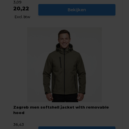
3,09
20,22
Bekijken
Excl. btw
Zagreb men softshell jacket with removable
hood
36,43