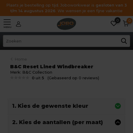
Plaats je bestelling op tijd. Joboworkwear is
gesloten van 3
t/m 14 augustus 2026
. We wensen je een fijne vakantie
0
0
MENU
Home
B&C Reset Lined Windbreaker
Merk:
B&C Collection
0
uit
5
(Gebaseerd op 0 reviews)
1. Kies de gewenste kleur
2. Kies de aantallen (per maat)