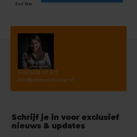
Excl. btw
+31(0)418 511 972
info@joboworkwear.nl
Schrijf je in voor exclusief
nieuws & updates