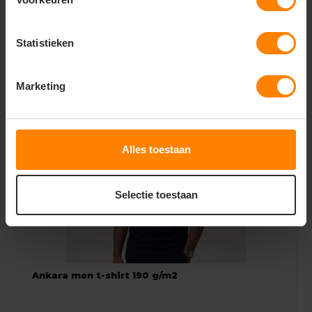
2,19
20,22
Bekijken
Statistieken
Excl. btw
Marketing
Alles toestaan
Selectie toestaan
Ankara men t-shirt 190 g/m2