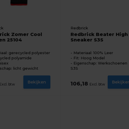
ck
Redbrick
rick Zomer Cool
Redbrick Beater High
en 25104
Sneaker S3S
iaal: gerecycled polyester
Materiaal: 100% Leer
cycled polyamide
Fit: Hoog Model
nisex
Eigenschap: Werkschoenen
schap: licht gewicht
S3S
Bekijken
Bekijke
106,18
Excl. btw
Excl. btw