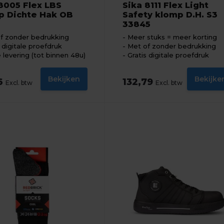
8005 Flex LBS
Sika 8111 Flex Light
p Dichte Hak OB
Safety klomp D.H. S3
33845
f zonder bedrukking
Meer stuks = meer korting
s digitale proefdruk
Met of zonder bedrukking
e levering (tot binnen 48u)
Gratis digitale proefdruk
Bekijken
Bekijke
6
132,79
Excl. btw
Excl. btw