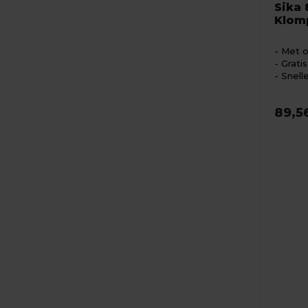
Sika 
Klom
Met o
Grati
Snell
89,5