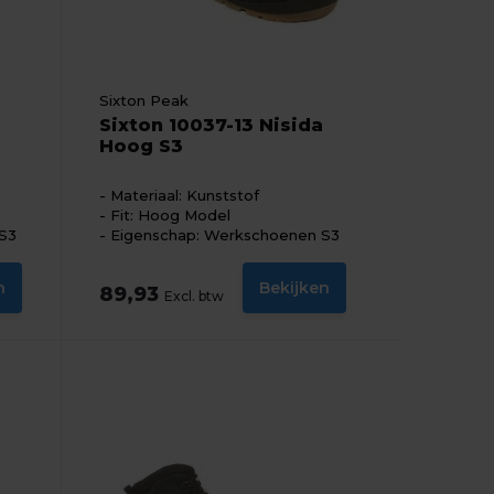
Sixton Peak
Sixton 10037-13 Nisida
Hoog S3
Materiaal: Kunststof
Fit: Hoog Model
S3
Eigenschap: Werkschoenen S3
n
Bekijken
89,93
Excl. btw