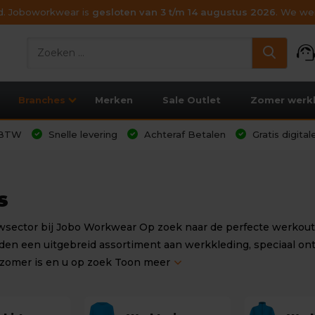
ijd. Joboworkwear is
gesloten van 3 t/m 14 augustus 2026
. We wen
support_age
Branches
Merken
Sale Outlet
Zomer werk
l BTW
Snelle levering
Achteraf Betalen
Gratis digita
s
sector bij Jobo Workwear Op zoek naar de perfecte werkoutfi
eden een uitgebreid assortiment aan werkkleding, speciaal o
 zomer is en u op zoek
Toon meer