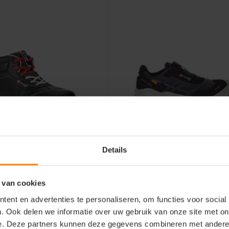
Details
 Peak
Sixton Peak
n Rock 91182-13 S3
Sixton Tempra BOA
 van cookies
43483-01 S3
ent en advertenties te personaliseren, om functies voor social
iaal: 100% Leer
Materiaal: Kunststof
. Ook delen we informatie over uw gebruik van onze site met on
Halfhoog
Fit: Laag Model
e. Deze partners kunnen deze gegevens combineren met andere i