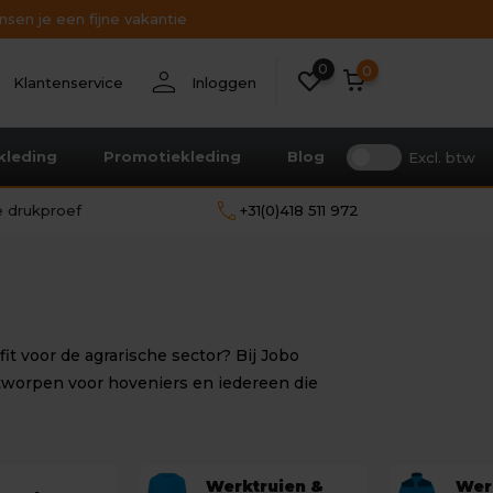
sen je een fijne vakantie
Bekijk alle resultaten
0
nt
person
0
Klantenservice
Inloggen
kleding
Promotiekleding
Blog
Excl. btw
call
le drukproef
+31(0)418 511 972
t voor de agrarische sector? Bij Jobo
ntworpen voor hoveniers en iedereen die
Werktruien &
Wer