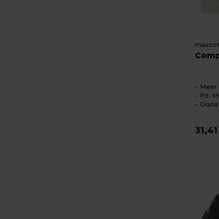
masco
Comp
Meer 
Fit: M
Grati
31,4