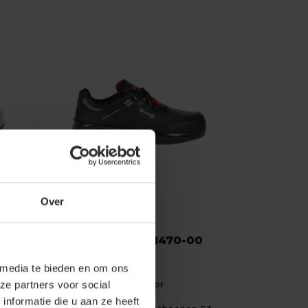
Over
Sixton Peak
Sixton Valles 31470-00
S3
 media te bieden en om ons
Materiaal: 100% Leer
ze partners voor social
Fit: Laag Model
nformatie die u aan ze heeft