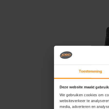
Toestemming
Sixton
Sixto
Deze website maakt gebruik
ESD
We gebruiken cookies om cont
Mater
websiteverkeer te analyseren
Fit: 
media, adverteren en analys