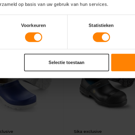
schap: Werkschoenen S3
Eigenschap: Werkschoenen 
erzameld op basis van uw gebruik van hun services.
Bekijken
Bekijke
69
181,41
Excl. btw
Excl. btw
Voorkeuren
Statistieken
Selectie toestaan
clusive
Sika exclusive