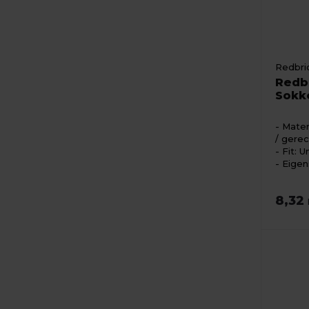
Redbri
Redb
Sokk
Mater
/ gere
Fit: U
Eigen
8,32