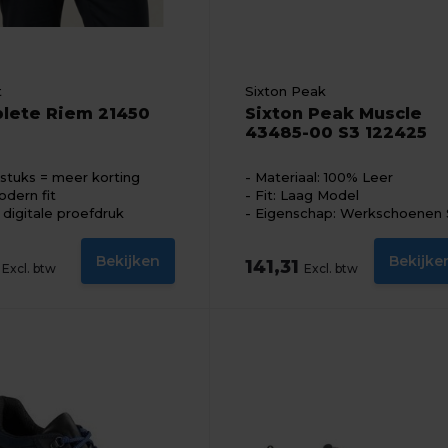
t
Sixton Peak
lete Riem 21450
Sixton Peak Muscle
43485-00 S3 122425
stuks = meer korting
Materiaal: 100% Leer
odern fit
Fit: Laag Model
s digitale proefdruk
Eigenschap: Werkschoenen 
Bekijken
Bekijke
1
141,31
Excl. btw
Excl. btw