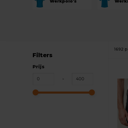
Werkpolo's
Werks
1692 p
Filters
Prijs
-