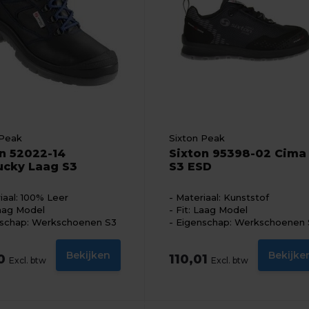
 Peak
Sixton Peak
n 52022-14
Sixton 95398-02 Cima
ucky Laag S3
S3 ESD
iaal: 100% Leer
Materiaal: Kunststof
Laag Model
Fit: Laag Model
schap: Werkschoenen S3
Eigenschap: Werkschoenen 
Bekijken
Bekijke
40
110,01
Excl. btw
Excl. btw