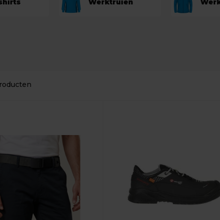
hirts
Werktruien
Werk
roducten