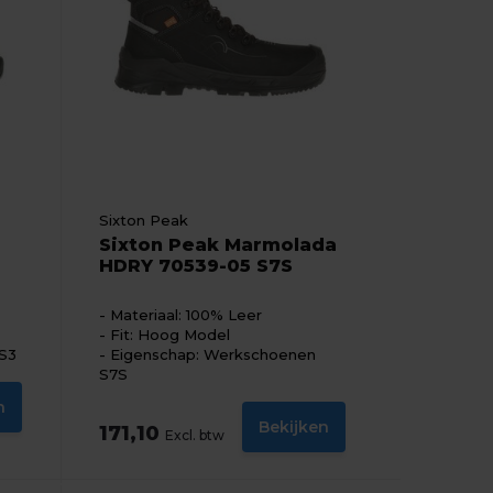
Sixton Peak
Sixton Peak Marmolada
HDRY 70539-05 S7S
Materiaal: 100% Leer
Fit: Hoog Model
S3
Eigenschap: Werkschoenen
S7S
n
Bekijken
171,10
Excl. btw