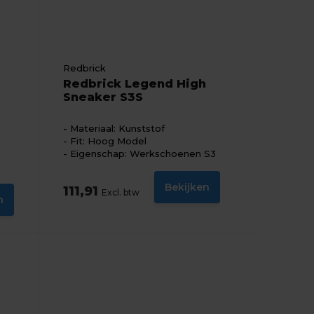
Redbrick
Redbrick Legend High
Sneaker S3S
Materiaal: Kunststof
Fit: Hoog Model
Eigenschap: Werkschoenen S3
Bekijken
111,91
Excl. btw
n