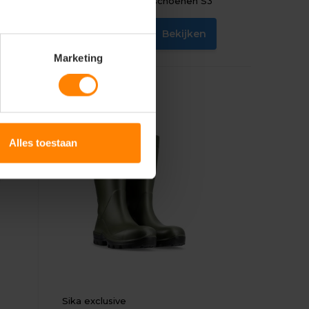
S3
Eigenschap: Werkschoenen S3
n
Bekijken
102,65
Excl. btw
Marketing
Alles toestaan
Sika exclusive