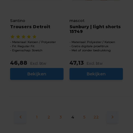
Santino
mascot
Trousers Detroit
Sunbury | light shorts
15749
Materiaal: Katoen / Polyester
Materiaal: Polyester / Katoen
Fit: Regular Fit
Gratis digitale proefdruk
Eigenschap: Stretch
Met of zonder bedrukking
46,88
47,13
Excl. btw
Excl. btw
Bekijken
Bekijken
1
2
3
4
5
22