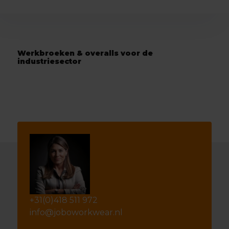
Werkbroeken & overalls voor de
industriesector
+31(0)418 511 972
info@joboworkwear.nl