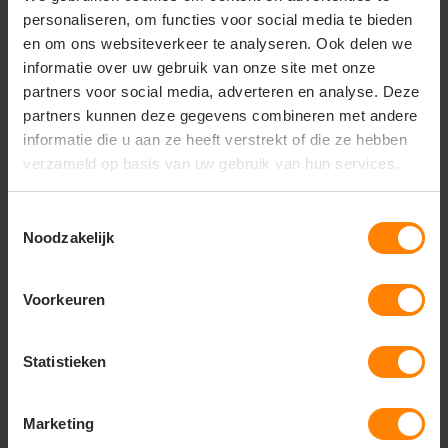
Coevorden
personaliseren, om functies voor social media te bieden
Materiaal: Katoen / Polyester
Materiaal: Gerecycled Polyester
Fit: Regular Fit
Fit: Regular Fit
en om ons websiteverkeer te analyseren. Ook delen we
Eigenschap: Hoge kwaliteit
Eigenschap: reflecterend
informatie over uw gebruik van onze site met onze
partners voor social media, adverteren en analyse. Deze
44,31
45,16
Excl. btw
Excl. btw
partners kunnen deze gegevens combineren met andere
Bekijken
Bekijken
informatie die u aan ze heeft verstrekt of die ze hebben
verzameld op basis van uw gebruik van hun services.
Toestemmingsselectie
Noodzakelijk
Voorkeuren
Statistieken
Marketing