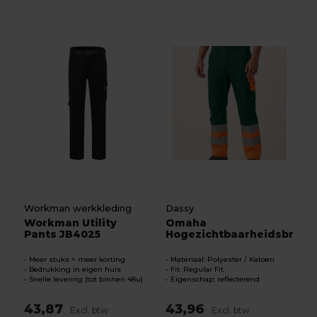
Workman werkkleding
Dassy
Workman Utility
Omaha
Pants JB4025
Hogezichtbaarheidsbroek
Meer stuks = meer korting
Materiaal: Polyester / Katoen
Bedrukking in eigen huis
Fit: Regular Fit
Snelle levering (tot binnen 48u)
Eigenschap: reflecterend
43,87
43,96
Excl. btw
Excl. btw