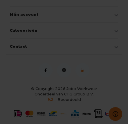
Mijn account
Categorieën
Contact
© Copyright 2026
Jobo Workwear
Onderdeel van CTG Group B.V.
9.2
- Beoordeeld