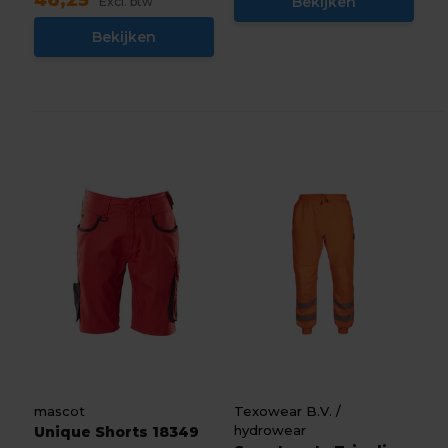
46,25
Bekijken
Excl. btw
Bekijken
mascot
Texowear B.V. /
hydrowear
Unique Shorts 18349