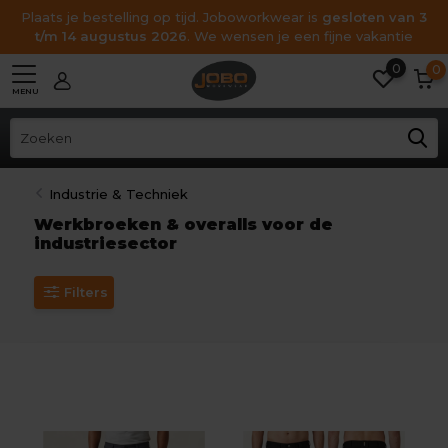
Plaats je bestelling op tijd. Joboworkwear is
gesloten van 3
t/m 14 augustus 2026
. We wensen je een fijne vakantie
0
0
MENU
Industrie & Techniek
Werkbroeken & overalls voor de
industriesector
Filters