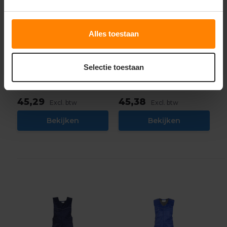
Dassy
Dassy
Alles toestaan
Calais Tweekleurige
Lancaster
bretelbroek
Hogezichtbaarheidsbroek
Selectie toestaan
Materiaal: Polyester / Katoen
Materiaal: Polyester / Katoen
Fit: Regular Fit
Fit: Regular Fit
Eigenschap: Hoge kwaliteit
Eigenschap: reflecterend
45,29
45,38
Excl. btw
Excl. btw
Bekijken
Bekijken