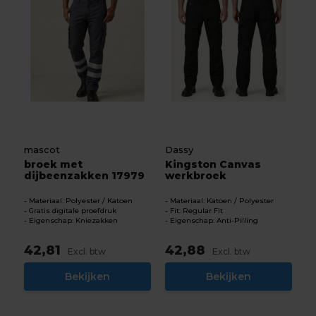
mascot
Dassy
broek met
Kingston Canvas
dijbeenzakken 17979
werkbroek
Materiaal: Polyester / Katoen
Materiaal: Katoen / Polyester
Gratis digitale proefdruk
Fit: Regular Fit
Eigenschap: Kniezakken
Eigenschap: Anti-Pilling
42,81
42,88
Excl. btw
Excl. btw
Bekijken
Bekijken