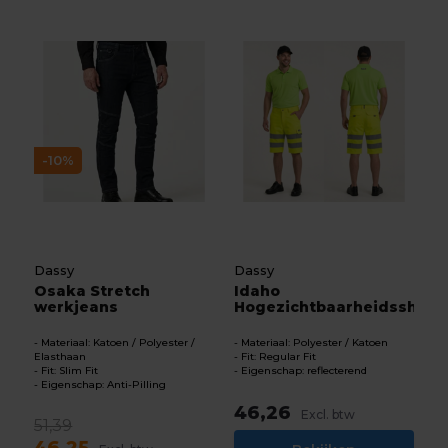
-10%
Dassy
Dassy
Osaka Stretch
Idaho
werkjeans
Hogezichtbaarheidsshort
Materiaal: Katoen / Polyester /
Materiaal: Polyester / Katoen
Elasthaan
Fit: Regular Fit
Fit: Slim Fit
Eigenschap: reflecterend
Eigenschap: Anti-Pilling
46,26
Excl. btw
51,39