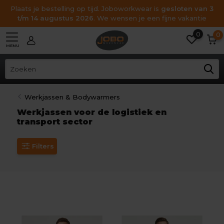
Plaats je bestelling op tijd. Joboworkwear is
gesloten van 3
t/m 14 augustus 2026
. We wensen je een fijne vakantie
0
0
MENU
Werkjassen & Bodywarmers
Werkjassen voor de logistiek en
transport sector
Filters