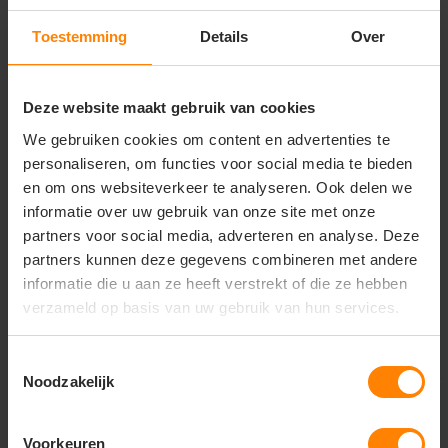
Toestemming
Details
Over
Deze website maakt gebruik van cookies
Texowear B.V. /
printer red
We gebruiken cookies om content en advertenties te
hydrowear
printer red vert
softshell jas dames
personaliseren, om functies voor social media te bieden
Damesvoering
226...
Wimbledon
en om ons websiteverkeer te analyseren. Ook delen we
Materiaal: Polyester / Katoen
Met of zonder bedrukking
informatie over uw gebruik van onze site met onze
Fit: Regular Fit
Meer stuks = meer korting
Eigenschap: Gewatteerde voering
Snelle levering (tot binnen 48u)
partners voor social media, adverteren en analyse. Deze
partners kunnen deze gegevens combineren met andere
28,10
28,79
Excl. btw
Excl. btw
informatie die u aan ze heeft verstrekt of die ze hebben
Bekijken
Bekijken
verzameld op basis van uw gebruik van hun services.
Toestemmingsselectie
Noodzakelijk
Extra Scherp Geprijsd
Voorkeuren