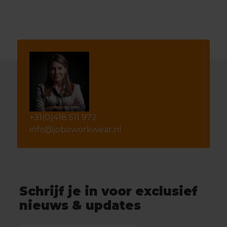
+31(0)418 511 972
info@joboworkwear.nl
Schrijf je in voor exclusief
nieuws & updates