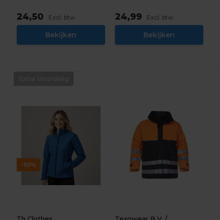
24,50
24,99
Excl. btw
Excl. btw
Bekijken
Bekijken
Extra Voordelig
-10%
Th Clothes
Texowear B.V. /