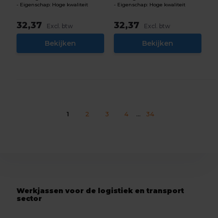
Eigenschap: Hoge kwaliteit
Eigenschap: Hoge kwaliteit
32,37
32,37
Excl. btw
Excl. btw
Bekijken
Bekijken
1
2
3
4
...
34
Werkjassen voor de logistiek en transport
sector