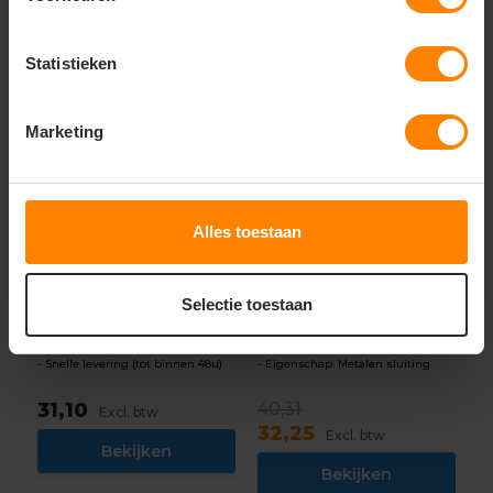
Statistieken
Marketing
-20%
Alles toestaan
printer red
Santino
printer red vert
Sweatjack Onno
softshell jas heren
Selectie toestaan
226...
Bedrukking in eigen huis
Materiaal: Katoen / Polyester
Meer stuks = meer korting
Fit: Regular Fit
Snelle levering (tot binnen 48u)
Eigenschap: Metalen sluiting
31,10
40,31
Excl. btw
32,25
Excl. btw
Bekijken
Bekijken