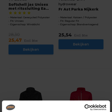
hydrowear
Softshell jas Unisex
met ritssluiting Ea...
Fr Ast Parka Nijkerk
Materiaal: Gerecycled Polyester
Materiaal: Katoen / Polyester
Fit: Unisex
Fit: Regular Fit
Eigenschap: Winddicht
Eigenschap: Brandvertragend
28,30
25,54
Excl. btw
25,47
Excl. btw
Bekijken
Bekijken