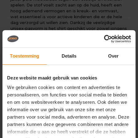
spelen. De stof voelt zacht aan op de huid, heeft een
hoog ademend vermogen en is kreuk- en vormvast,
wat essentieel is voor actieve kinderen die er de hele
dag verzorgd uit willen zien. Dankzij de veelzijdige
unisex-pasvorm is het shirt geschikt voor zowel jongens
als meisjes, wat het bestellen voor grotere groepen of
schoolklassen extra eenvoudig maakt. De polo is
afgewerkt met een stevige polokraag en een
kindvriendelijke knopenlijst. De fijnmazige
Toestemming
Details
Over
piquéstructuur leent zich bij uitstek voor een strakke
bedrukking of een duurzame borduring van een school-,
event- of clublogo.
Deze website maakt gebruik van cookies
Perfect voor:
We gebruiken cookies om content en advertenties te
Nette en luchtige schooluniformen en officiële
personaliseren, om functies voor social media te bieden
schoolkleding voor basis- en middelbare scholen
en om ons websiteverkeer te analyseren. Ook delen we
Uniforme teamkleding voor jeugdverenigingen,
informatie over uw gebruik van onze site met onze
sportclubs, scouting en zomerkampen
partners voor social media, adverteren en analyse. Deze
Kwalitatieve merchandise voor
partners kunnen deze gegevens combineren met andere
kinderevenementen, pretparken, sportdagen en
informatie die u aan ze heeft verstrekt of die ze hebben
jeugdmerken