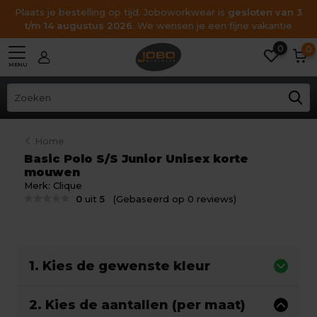
Plaats je bestelling op tijd. Joboworkwear is
gesloten van 3
t/m 14 augustus 2026
. We wensen je een fijne vakantie
0
0
MENU
Home
Basic Polo S/S Junior Unisex korte
mouwen
Merk:
Clique
0
uit
5
(Gebaseerd op 0 reviews)
1. Kies de gewenste kleur
2. Kies de aantallen (per maat)