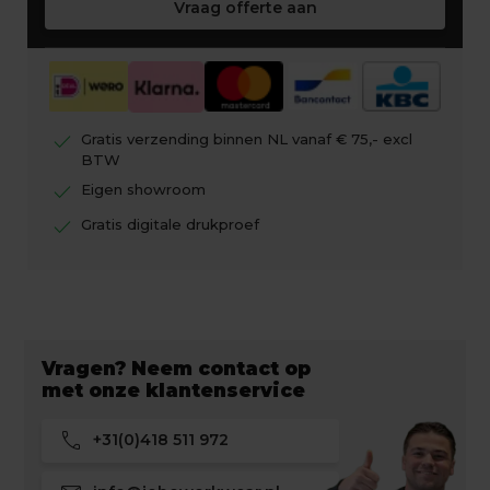
Vraag offerte aan
check
Gratis verzending binnen NL vanaf € 75,- excl
BTW
check
Eigen showroom
check
Gratis digitale drukproef
Vragen? Neem contact op
met onze klantenservice
call
+31(0)418 511 972