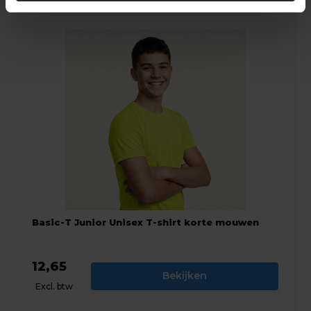
Basic-T Junior Unisex T-shirt korte mouwen
12,65
Bekijken
Excl. btw