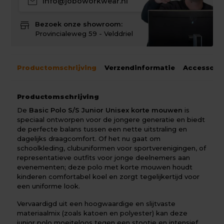
mail
info@joboworkwear.nl
store
Bezoek onze showroom:
Provincialeweg 59 - Velddriel
Productomschrijving
Verzendinformatie
Accessoir
Productomschrijving
De
Basic Polo S/S Junior Unisex korte mouwen
is
speciaal ontworpen voor de jongere generatie en biedt
de perfecte balans tussen een nette uitstraling en
dagelijks draagcomfort. Of het nu gaat om
schoolkleding, clubuniformen voor sportverenigingen, of
representatieve outfits voor jonge deelnemers aan
evenementen; deze polo met korte mouwen houdt
kinderen comfortabel koel en zorgt tegelijkertijd voor
een uniforme look.
Vervaardigd uit een hoogwaardige en slijtvaste
materiaalmix (zoals katoen en polyester) kan deze
junior polo moeiteloos tegen een stootje en intensief