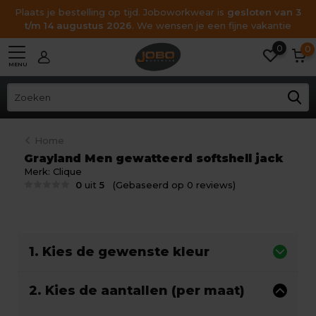
Plaats je bestelling op tijd. Joboworkwear is
gesloten van 3
t/m 14 augustus 2026
. We wensen je een fijne vakantie
0
0
MENU
Home
Grayland Men gewatteerd softshell jack
Merk:
Clique
0
uit
5
(Gebaseerd op 0 reviews)
1. Kies de gewenste kleur
2. Kies de aantallen (per maat)