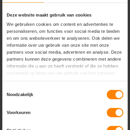
Uniforme kleding voor outdoor-sportteams,
evenementencrews en promotieteams
Deze website maakt gebruik van cookies
Stijlvolle en functionele merchandise voor merken
We gebruiken cookies om content en advertenties te
en zakelijke relatiegeschenken
personaliseren, om functies voor social media te bieden
Belangrijkste kenmerken:
en om ons websiteverkeer te analyseren. Ook delen we
informatie over uw gebruik van onze site met onze
Materiaal:
Technische combinatie van winddicht,
waterafstotend softshell en een warme
partners voor social media, adverteren en analyse. Deze
gewatteerde voering
partners kunnen deze gegevens combineren met andere
informatie die u aan ze heeft verstrekt of die ze hebben
Pasvorm:
Moderne herenpasvorm voor een stijlvol,
sportief en professioneel silhouet
verzameld op basis van uw gebruik van hun services.
Design:
Hoge opstaande kraag, stevige ritssluiting
en veilige zakken met rits
Toestemmingsselectie
Noodzakelijk
Comfort:
Uitstekende isolatie met behoud van
flexibiliteit en bewegingsvrijheid
Voorkeuren
Veredeling:
Gladde buitenstof van topkwaliteit,
ideaal voor een luxe borduring of strakke
bedrukking