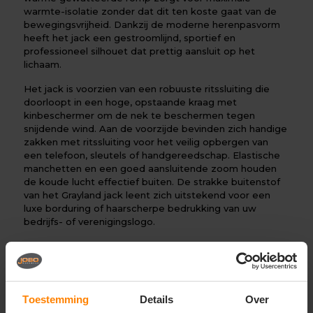
warmte-isolatie zonder dat dit ten koste gaat van de
bewegingsvrijheid. Dankzij de moderne herenpasvorm
heeft het jack een gestroomlijnd, sportief en
professioneel silhouet dat prettig aansluit op het
lichaam.
Het jack is voorzien van een robuuste ritssluiting die
doorloopt in een hoge, opstaande kraag met
kinbeschermer om de nek te beschermen tegen
snijdende wind. Aan de voorzijde bevinden zich handige
zakken met ritssluiting voor het veilig opbergen van
een telefoon, sleutels of handgereedschap. Elastische
manchetten en een goed aansluitende zoom houden
de koude lucht effectief buiten. De strakke buitenstof
van het Grayland jack leent zich uitstekend voor een
luxe borduring of haarscherpe bedrukking van uw
bedrijfs- of verenigingslogo.
Perfect voor:
Warme en representatieve bedrijfskleding voor
heren in de logistiek, bouw, techniek en
buitendiensten
Toestemming
Details
Over