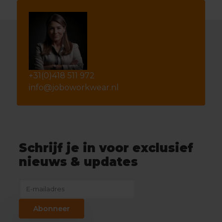
+31(0)418 511 972
info@joboworkwear.nl
Schrijf je in voor exclusief
nieuws & updates
Abonneer