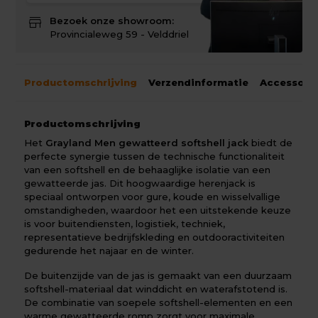
store
Bezoek onze showroom:
Provincialeweg 59 - Velddriel
Productomschrijving
Verzendinformatie
Accessoir
Productomschrijving
Het
Grayland Men gewatteerd softshell jack
biedt de
perfecte synergie tussen de technische functionaliteit
van een softshell en de behaaglijke isolatie van een
gewatteerde jas. Dit hoogwaardige herenjack is
speciaal ontworpen voor gure, koude en wisselvallige
omstandigheden, waardoor het een uitstekende keuze
is voor buitendiensten, logistiek, techniek,
representatieve bedrijfskleding en outdooractiviteiten
gedurende het najaar en de winter.
De buitenzijde van de jas is gemaakt van een duurzaam
softshell-materiaal dat winddicht en waterafstotend is.
De combinatie van soepele softshell-elementen en een
warme gewatteerde romp zorgt voor maximale