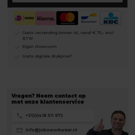
check
Gratis verzending binnen NL vanaf € 75,- excl
BTW
check
Eigen showroom
check
Gratis digitale drukproef
Vragen? Neem contact op
met onze klantenservice
call
+31(0)418 511 972
mail
info@joboworkwear.nl