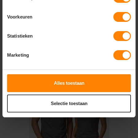
Voorkeuren
Ankara men t-shirt 190 g/m2
Statistieken
3,09
4,62
Bekijken
Marketing
Excl. btw
Alles toestaan
Selectie toestaan