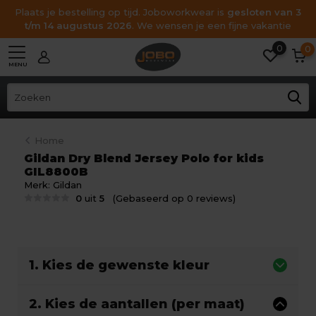
Plaats je bestelling op tijd. Joboworkwear is
gesloten van 3
t/m 14 augustus 2026
. We wensen je een fijne vakantie
0
0
MENU
Home
Gildan Dry Blend Jersey Polo for kids
GIL8800B
Merk:
Gildan
0
uit
5
(Gebaseerd op 0 reviews)
1. Kies de gewenste kleur
2. Kies de aantallen (per maat)