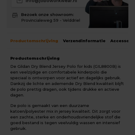
mail
info@joboworkwear.nl
store
Bezoek onze showroom:
Provincialeweg 59 - Velddriel
Productomschrijving
Verzendinformatie
Accessoir
Productomschrijving
De Gildan Dry Blend Jersey Polo for kids (GIL8800B) is
een veelzijdige en comfortabele kinderpolo die
speciaal is ontworpen voor actief en dagelijks gebruik.
Dankzij de lichte en ademende Dry Blend kwaliteit blijft
de polo prettig dragen, ook tijdens drukke en actieve
dagen.
De polo is gemaakt van een duurzame
katoen/polyester mix in jersey kwaliteit. Dit zorgt voor
een zachte, sterke en onderhoudsvriendelijke stof die
goed bestand is tegen veelvuldig wassen en intensief
gebruik.