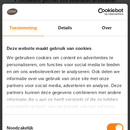
Uitstekend geschikt voor bedrukken en borduren
Materiaal: katoen/polyester Dry Blend
Jersey kwaliteit (licht en comfortabel)
Comfortabele kindpasvorm
Klassieke polo met knoopsluiting
Toestemming
Details
Over
Ademend en onderhoudsvriendelijk
Duurzaam en vormvast
Geschikt voor intensief gebruik
Deze website maakt gebruik van cookies
We gebruiken cookies om content en advertenties te
Gerelateerde producten
personaliseren, om functies voor social media te bieden
en om ons websiteverkeer te analyseren. Ook delen we
informatie over uw gebruik van onze site met onze
partners voor social media, adverteren en analyse. Deze
partners kunnen deze gegevens combineren met andere
informatie die u aan ze heeft verstrekt of die ze hebben
verzameld op basis van uw gebruik van hun services.
Toestemmingsselectie
Noodzakelijk