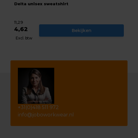
Delta unisex sweatshirt
11,29
4,62
Bekijken
Excl. btw
+31(0)418 511 972
info@joboworkwear.nl