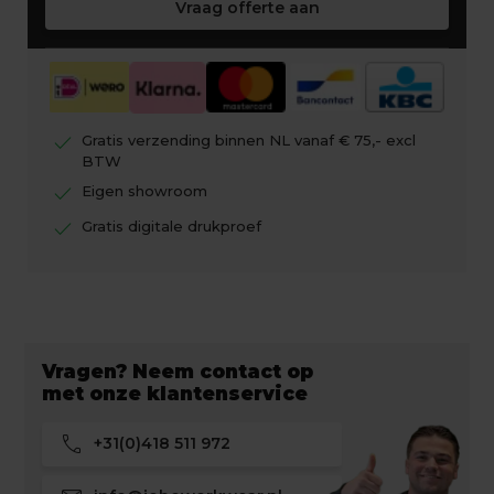
Vraag offerte aan
check
Gratis verzending binnen NL vanaf € 75,- excl
BTW
check
Eigen showroom
check
Gratis digitale drukproef
Vragen? Neem contact op
met onze klantenservice
call
+31(0)418 511 972