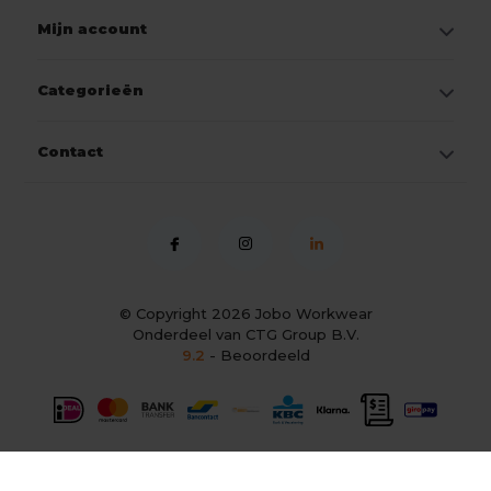
Mijn account
Categorieën
Contact
© Copyright 2026
Jobo Workwear
Onderdeel van CTG Group B.V.
9.2
- Beoordeeld