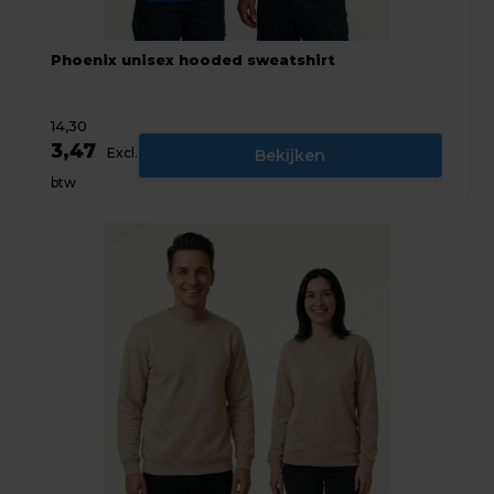
Phoenix unisex hooded sweatshirt
14,30
3,47
Excl.
Bekijken
btw