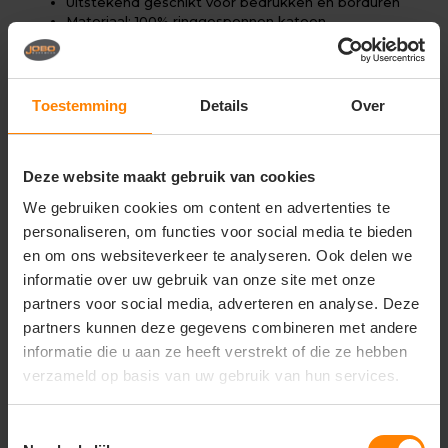
Uitstekend geschikt voor bedrukken en borduren
Materiaal: 100% ringgesponnen katoen
Stofgewicht: ca. 180 g/m² (middelzwaar en
duurzaam)
Zachte Softstyle kwaliteit
Moderne en comfortabele pasvorm
Toestemming
Details
Over
Sterk en vormvast
Geschikt voor intensief gebruik
Tear-away label (ideaal voor rebranding)
Deze website maakt gebruik van cookies
We gebruiken cookies om content en advertenties te
Gerelateerde producten
personaliseren, om functies voor social media te bieden
en om ons websiteverkeer te analyseren. Ook delen we
informatie over uw gebruik van onze site met onze
partners voor social media, adverteren en analyse. Deze
partners kunnen deze gegevens combineren met andere
informatie die u aan ze heeft verstrekt of die ze hebben
verzameld op basis van uw gebruik van hun services.
Toestemmingsselectie