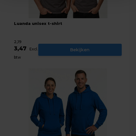
Luanda unisex t-shirt
2,19
3,47
Excl.
Bekijken
btw