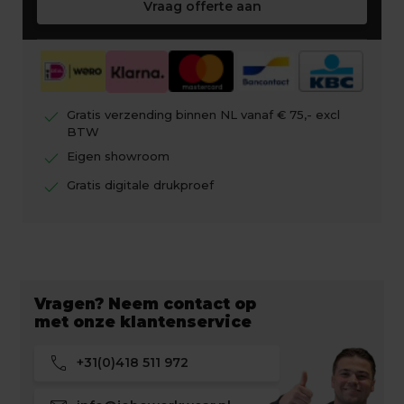
Vraag offerte aan
check
Gratis verzending binnen NL vanaf € 75,- excl
BTW
check
Eigen showroom
check
Gratis digitale drukproef
Vragen? Neem contact op
met onze klantenservice
call
+31(0)418 511 972