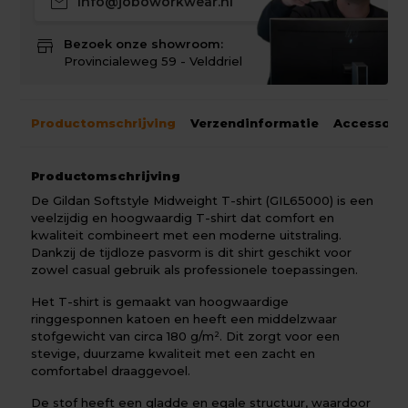
mail
info@joboworkwear.nl
store
Bezoek onze showroom:
Provincialeweg 59 - Velddriel
Productomschrijving
Verzendinformatie
Accessoir
Productomschrijving
De Gildan Softstyle Midweight T-shirt (GIL65000) is een
veelzijdig en hoogwaardig T-shirt dat comfort en
kwaliteit combineert met een moderne uitstraling.
Dankzij de tijdloze pasvorm is dit shirt geschikt voor
zowel casual gebruik als professionele toepassingen.
Het T-shirt is gemaakt van hoogwaardige
ringgesponnen katoen en heeft een middelzwaar
stofgewicht van circa 180 g/m². Dit zorgt voor een
stevige, duurzame kwaliteit met een zacht en
comfortabel draaggevoel.
De stof heeft een gladde en egale structuur, waardoor