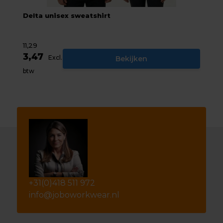
Delta unisex sweatshirt
11,29
3,47
Excl.
Bekijken
btw
+31(0)418 511 972
info@joboworkwear.nl