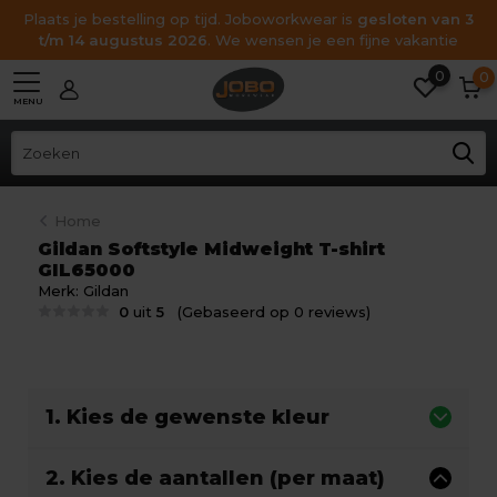
Plaats je bestelling op tijd. Joboworkwear is
gesloten van 3
t/m 14 augustus 2026
. We wensen je een fijne vakantie
0
0
MENU
Home
Gildan Softstyle Midweight T-shirt
GIL65000
Merk:
Gildan
0
uit
5
(Gebaseerd op 0 reviews)
1. Kies de gewenste kleur
2. Kies de aantallen (per maat)