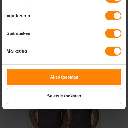
Voorkeuren
Ankara men t-shirt 190 g/m2
Statistieken
3,09
3,84
Bekijken
Marketing
Excl. btw
Alles toestaan
Selectie toestaan