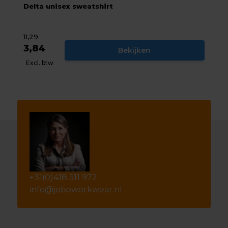
Delta unisex sweatshirt
11,29
3,84
Bekijken
Excl. btw
+31(0)418 511 972
info@joboworkwear.nl