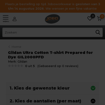
Plaats je bestelling op tijd. Joboworkwear is
gesloten van 3
t/m 14 augustus 2026
. We wensen je een fijne vakantie
0
0
MENU
Home
Gildan Ultra Cotton T-shirt Prepared for
Dye GIL2000PFD
Merk:
Gildan
0
uit
5
(Gebaseerd op 0 reviews)
1. Kies de gewenste kleur
2. Kies de aantallen (per maat)