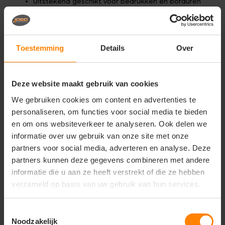
Uitstekend geschikt voor bedrukken en borduren
Speciaal Prepared for Dye (PFD) behandeling
Materiaal: 100% katoen
Stofgewicht: ca. 203 g/m² (stevig en duurzaam)
Ultra Cotton kwaliteit
Toestemming
Details
Over
Klassieke en comfortabele pasvorm
Zeer sterk en vormvast
Ideaal voor custom kleurtoepassingen
Deze website maakt gebruik van cookies
We gebruiken cookies om content en advertenties te
Gerelateerde producten
personaliseren, om functies voor social media te bieden
en om ons websiteverkeer te analyseren. Ook delen we
informatie over uw gebruik van onze site met onze
partners voor social media, adverteren en analyse. Deze
partners kunnen deze gegevens combineren met andere
informatie die u aan ze heeft verstrekt of die ze hebben
verzameld op basis van uw gebruik van hun services.
Toestemmingsselectie
Noodzakelijk