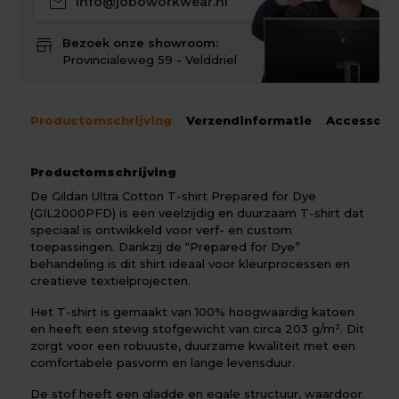
mail
info@joboworkwear.nl
store
Bezoek onze showroom:
Provincialeweg 59 - Velddriel
Productomschrijving
Verzendinformatie
Accessoir
Productomschrijving
De Gildan Ultra Cotton T-shirt Prepared for Dye
(GIL2000PFD) is een veelzijdig en duurzaam T-shirt dat
speciaal is ontwikkeld voor verf- en custom
toepassingen. Dankzij de “Prepared for Dye”
behandeling is dit shirt ideaal voor kleurprocessen en
creatieve textielprojecten.
Het T-shirt is gemaakt van 100% hoogwaardig katoen
en heeft een stevig stofgewicht van circa 203 g/m². Dit
zorgt voor een robuuste, duurzame kwaliteit met een
comfortabele pasvorm en lange levensduur.
De stof heeft een gladde en egale structuur, waardoor