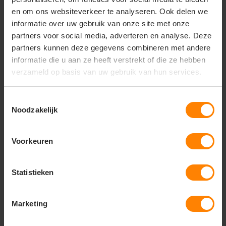
en om ons websiteverkeer te analyseren. Ook delen we
informatie over uw gebruik van onze site met onze
partners voor social media, adverteren en analyse. Deze
partners kunnen deze gegevens combineren met andere
informatie die u aan ze heeft verstrekt of die ze hebben
verzameld op basis van uw gebruik van hun services.
Toestemmingsselectie
Noodzakelijk
Voorkeuren
Scoutfit Heren
Scoutfit hooded zip
Statistieken
sweater met
sweater - kids
capuchon en r...
Marketing
Snelle levering (tot binnen 48u)
Met of zonder bedrukking
Meer stuks = meer korting
Bedrukking in eigen huis
Gratis digitale proefdruk
Gratis digitale proefdruk