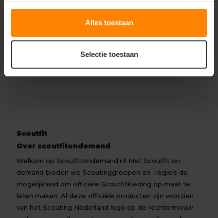
18,84
24,09
Excl. btw
Excl. btw
Alles toestaan
Bekijken
Bekijken
Selectie toestaan
Scoutfit
Over scoutfitondemand
Welkom op Scoutfitondemand.nl! Met Scoutfit on
demand bieden we Scoutinggroepen en -regio's de
mogelijkheid om officiële Scoutfitkleding op maat te
laten maken. Al deze officiële producten zijn voorzien
van het Scouting Nederland logo op de rechtermouw