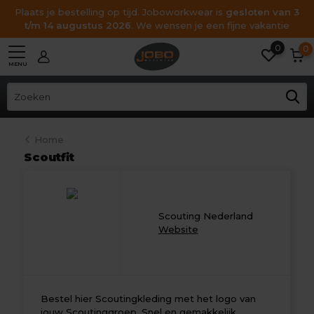
Plaats je bestelling op tijd. Joboworkwear is
gesloten van 3
t/m 14 augustus 2026
. We wensen je een fijne vakantie
0
0
MENU
Home
Scoutfit
Scouting Nederland
Website
Bestel hier Scoutingkleding met het logo van
jouw Scoutinggroep. Snel en gemakkelijk.