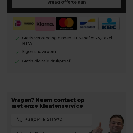
Vraag offerte aan
check
Gratis verzending binnen NL vanaf € 75,- excl
BTW
check
Eigen showroom
check
Gratis digitale drukproef
Vragen? Neem contact op
met onze klantenservice
call
+31(0)418 511 972