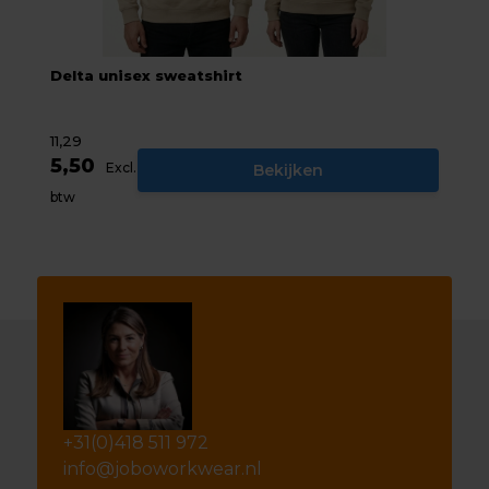
Delta unisex sweatshirt
11,29
5,50
Excl.
Bekijken
btw
+31(0)418 511 972
info@joboworkwear.nl