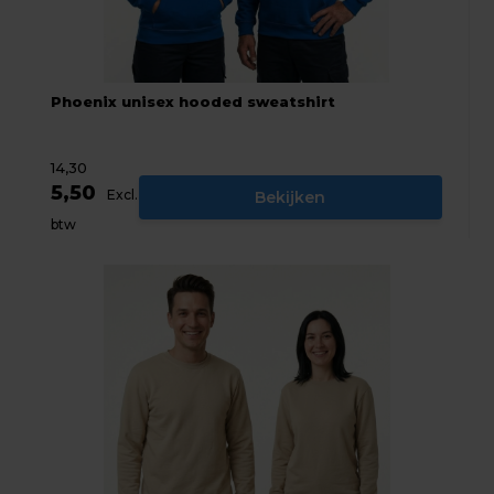
Phoenix unisex hooded sweatshirt
14,30
5,50
Excl.
Bekijken
btw