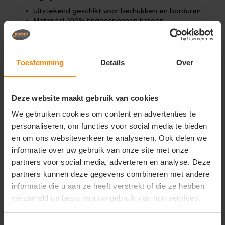
Uitstekend geschikt voor bedrukken en borduren
Materiaal: 100% ringgesponnen katoen
Stofgewicht: ca. 155 g/m²
Single jersey kwaliteit
Regular fit
Zonder zijnaden (tubular fabric)
Toestemming
Details
Over
Lange mouwen zonder manchetten
Ribkraag
Verstevigde schoudernaden (neck tape)
Tear-away label (ideaal voor rebranding)
Deze website maakt gebruik van cookies
We gebruiken cookies om content en advertenties te
personaliseren, om functies voor social media te bieden
Gerelateerde producten
en om ons websiteverkeer te analyseren. Ook delen we
informatie over uw gebruik van onze site met onze
partners voor social media, adverteren en analyse. Deze
partners kunnen deze gegevens combineren met andere
informatie die u aan ze heeft verstrekt of die ze hebben
verzameld op basis van uw gebruik van hun services.