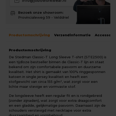
mail
info@joboworkwear.nl
store
Bezoek onze showroom:
Provincialeweg 59 - Velddriel
Productomschrijving
Verzendinformatie
Accessoir
Productomschrijving
De Stedman Classic-T Long Sleeve T-shirt (STE2500) is
een tijdloze bestseller binnen de Classic-T lijn en staat
bekend om zijn comfortabele pasvorm en duurzame
kwaliteit. Het shirt is gemaakt van 100% ringgesponnen
katoen in single jersey kwaliteit en heeft een
stofgewicht van circa 155 g/m², wat zorgt voor een
lichte maar stevige en vormvaste stof.
De longsleeve heeft een regular fit en is rondgebreid
(zonder zijnaden), wat zorgt voor extra draagcomfort
en een gladde, gelijkmatige pasvorm. Daarnaast zijn de
schouders verstevigd met necktape voor extra
duurzaamheid en vormbehoud.