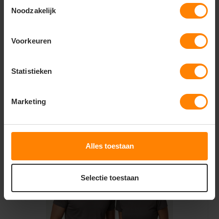
Toestemmingsselectie
Noodzakelijk
Voorkeuren
Ankara men t-shirt 190 g/m2
Statistieken
3,09
Marketing
5,50
Excl.
Bekijken
btw
Alles toestaan
Selectie toestaan