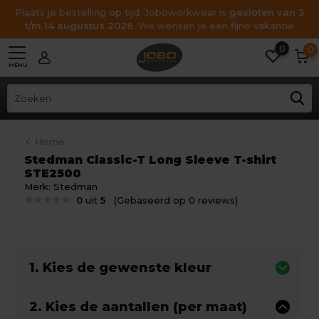
Plaats je bestelling op tijd. Joboworkwear is
gesloten van 3
t/m 14 augustus 2026
. We wensen je een fijne vakantie
0
0
MENU
Home
Stedman Classic-T Long Sleeve T-shirt
STE2500
Merk:
Stedman
0
uit
5
(Gebaseerd op 0 reviews)
1. Kies de gewenste kleur
2. Kies de aantallen (per maat)