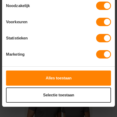
Toestemmingsselectie
Noodzakelijk
Voorkeuren
Ankara men t-shirt 190 g/m2
Statistieken
3,09
Marketing
2,25
Excl.
Bekijken
btw
Alles toestaan
Selectie toestaan