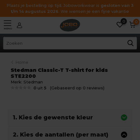
Plaats je bestelling op tijd. Joboworkwear is
gesloten van 3
t/m 14 augustus 2026
. We wensen je een fijne vakantie
0
0
MENU
Home
Stedman Classic-T T-shirt for kids
STE2200
Merk:
Stedman
0
uit
5
(Gebaseerd op 0 reviews)
1. Kies de gewenste kleur
2. Kies de aantallen (per maat)