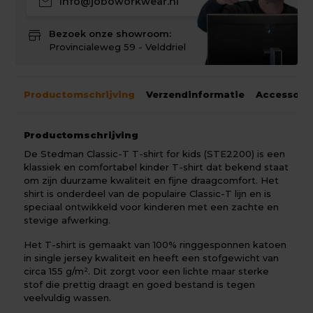
mail
info@joboworkwear.nl
store
Bezoek onze showroom:
Provincialeweg 59 - Velddriel
Productomschrijving
Verzendinformatie
Accessoir
Productomschrijving
De Stedman Classic-T T-shirt for kids (STE2200) is een
klassiek en comfortabel kinder T-shirt dat bekend staat
om zijn duurzame kwaliteit en fijne draagcomfort. Het
shirt is onderdeel van de populaire Classic-T lijn en is
speciaal ontwikkeld voor kinderen met een zachte en
stevige afwerking.
Het T-shirt is gemaakt van 100% ringgesponnen katoen
in single jersey kwaliteit en heeft een stofgewicht van
circa 155 g/m². Dit zorgt voor een lichte maar sterke
stof die prettig draagt en goed bestand is tegen
veelvuldig wassen.