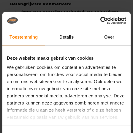
Belangrijkste kenmerken:
Uitstekend geschikt voor bedrukken en borduren
Materiaal: 100% ringgesponnen katoen
Stofgewicht: ca. 155 g/m²
Single jersey kwaliteit
Regular fit (kids)
Toestemming
Details
Over
Tear-away label in de hals
Verstevigde schoudernaden
Zacht en duurzaam materiaal
Geschikt voor intensief wassen
Deze website maakt gebruik van cookies
We gebruiken cookies om content en advertenties te
personaliseren, om functies voor social media te bieden
Gerelateerde producten
en om ons websiteverkeer te analyseren. Ook delen we
informatie over uw gebruik van onze site met onze
partners voor social media, adverteren en analyse. Deze
partners kunnen deze gegevens combineren met andere
informatie die u aan ze heeft verstrekt of die ze hebben
verzameld op basis van uw gebruik van hun services.