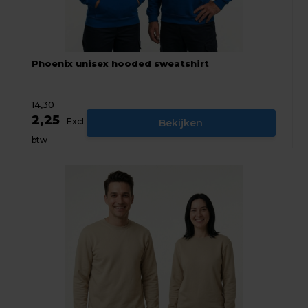
Phoenix unisex hooded sweatshirt
14,30
2,25
Excl.
Bekijken
btw