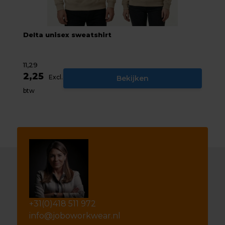
Delta unisex sweatshirt
11,29
2,25
Excl.
Bekijken
btw
+31(0)418 511 972
info@joboworkwear.nl