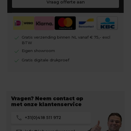
Vraag offerte aan
check
Gratis verzending binnen NL vanaf € 75,- excl
BTW
check
Eigen showroom
check
Gratis digitale drukproef
Vragen? Neem contact op
met onze klantenservice
call
+31(0)418 511 972