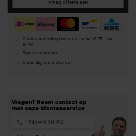
Vraag offerte aan
check
Gratis verzending binnen NL vanaf € 75,- excl
BTW
check
Eigen showroom
check
Gratis digitale drukproef
Vragen? Neem contact op
met onze klantenservice
call
+31(0)418 511 972