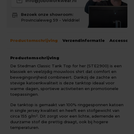
mail
info@joboworkwear.nl
store
Bezoek onze showroom:
Provincialeweg 59 - Velddriel
Productomschrijving
Verzendinformatie
Accessoir
Productomschrijving
De Stedman Classic Tank Top for her (STE2900) is een
klassiek en veelzijdig mouwloos shirt dat comfort en
bewegingsvrijheid combineert. Dankzij de zachte en
stevige katoenkwaliteit is deze tanktop ideaal voor
warme dagen, sportieve activiteiten en promotionele
toepassingen.
De tanktop is gemaakt van 100% ringgesponnen katoen
in single jersey kwaliteit en heeft een stofgewicht van
circa 155 g/m². Dit zorgt voor een lichte, ademende en
duurzame stof die prettig draagt, ook bij hogere
temperaturen.