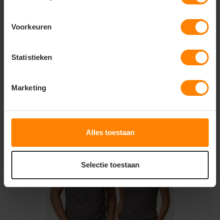
Voorkeuren
Ankara men t-shirt 190 g/m2
Statistieken
3,09
3,68
Bekijken
Marketing
Excl. btw
Alles toestaan
Selectie toestaan