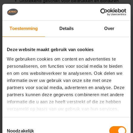
Uitstekend geschikt voor bedrukken en borduren
Materiaal: 100% ringgesponnen katoen
Stofgewicht: ca. 155 g/m²
Single jersey kwaliteit
Regular fit damespasvorm
Toestemming
Details
Over
Zijnaden voor betere pasvorm
Hals en armsgaten met bies
Tear-away label (ideaal voor rebranding)
Deze website maakt gebruik van cookies
We gebruiken cookies om content en advertenties te
Gerelateerde producten
personaliseren, om functies voor social media te bieden
en om ons websiteverkeer te analyseren. Ook delen we
informatie over uw gebruik van onze site met onze
partners voor social media, adverteren en analyse. Deze
partners kunnen deze gegevens combineren met andere
informatie die u aan ze heeft verstrekt of die ze hebben
verzameld op basis van uw gebruik van hun services.
Toestemmingsselectie
Noodzakelijk