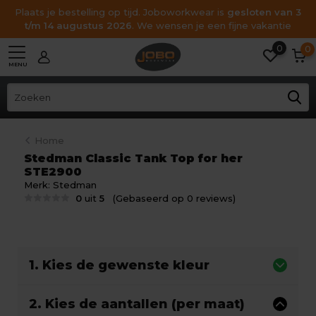
Plaats je bestelling op tijd. Joboworkwear is
gesloten van 3
t/m 14 augustus 2026
. We wensen je een fijne vakantie
0
0
MENU
Home
Stedman Classic Tank Top for her
STE2900
Merk:
Stedman
0
uit
5
(Gebaseerd op 0 reviews)
1. Kies de gewenste kleur
2. Kies de aantallen (per maat)