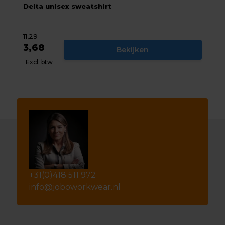
Delta unisex sweatshirt
11,29
3,68
Bekijken
Excl. btw
+31(0)418 511 972
info@joboworkwear.nl