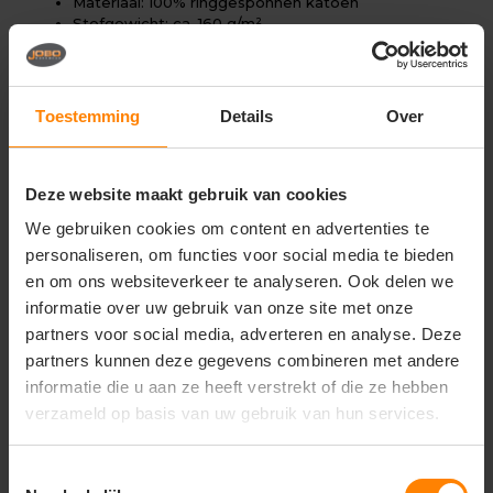
Materiaal: 100% ringgesponnen katoen
Stofgewicht: ca. 160 g/m²
Single jersey kwaliteit
Fitted pasvorm
Mouwloos ontwerp voor maximale
bewegingsvrijheid
Toestemming
Details
Over
Hals en armsgaten met bies afgewerkt
Zijnaden voor betere pasvorm
Tear-away care label (ideaal voor rebranding)
Deze website maakt gebruik van cookies
We gebruiken cookies om content en advertenties te
Gerelateerde producten
personaliseren, om functies voor social media te bieden
en om ons websiteverkeer te analyseren. Ook delen we
informatie over uw gebruik van onze site met onze
partners voor social media, adverteren en analyse. Deze
partners kunnen deze gegevens combineren met andere
informatie die u aan ze heeft verstrekt of die ze hebben
verzameld op basis van uw gebruik van hun services.
Toestemmingsselectie