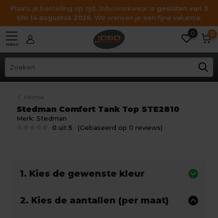
Plaats je bestelling op tijd. Joboworkwear is
gesloten van 3
t/m 14 augustus 2026
. We wensen je een fijne vakantie
0
0
MENU
Home
Stedman Comfort Tank Top STE2810
Merk:
Stedman
0
uit
5
(Gebaseerd op 0 reviews)
1. Kies de gewenste kleur
2. Kies de aantallen (per maat)