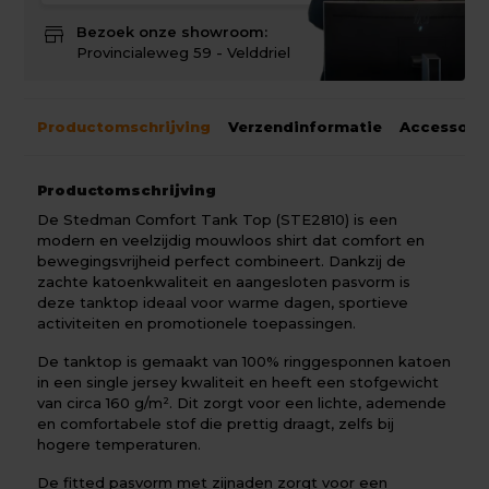
store
Bezoek onze showroom:
Provincialeweg 59 - Velddriel
Productomschrijving
Verzendinformatie
Accessoir
Productomschrijving
De Stedman Comfort Tank Top (STE2810) is een
modern en veelzijdig mouwloos shirt dat comfort en
bewegingsvrijheid perfect combineert. Dankzij de
zachte katoenkwaliteit en aangesloten pasvorm is
deze tanktop ideaal voor warme dagen, sportieve
activiteiten en promotionele toepassingen.
De tanktop is gemaakt van 100% ringgesponnen katoen
in een single jersey kwaliteit en heeft een stofgewicht
van circa 160 g/m². Dit zorgt voor een lichte, ademende
en comfortabele stof die prettig draagt, zelfs bij
hogere temperaturen.
De fitted pasvorm met zijnaden zorgt voor een