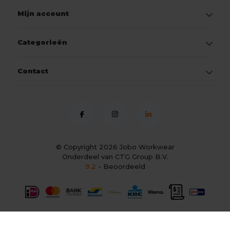
Mijn account
Categorieën
Contact
© Copyright 2026
Jobo Workwear
Onderdeel van CTG Group B.V.
9.2
- Beoordeeld