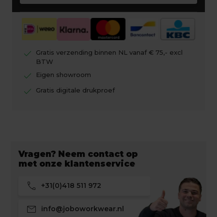
check
Gratis verzending binnen NL vanaf € 75,- excl
BTW
check
Eigen showroom
check
Gratis digitale drukproef
Vragen? Neem contact op
met onze klantenservice
call
+31(0)418 511 972
mail
info@joboworkwear.nl