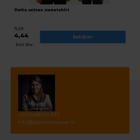
Delta unisex sweatshirt
11,29
4,44
Bekijken
Excl. btw
+31(0)418 511 972
info@joboworkwear.nl