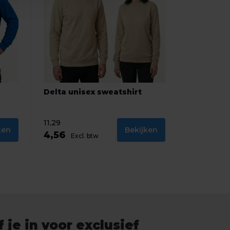
Delta unisex sweatshirt
11,29
ken
Bekijken
4,56
Excl. btw
f je in voor exclusief