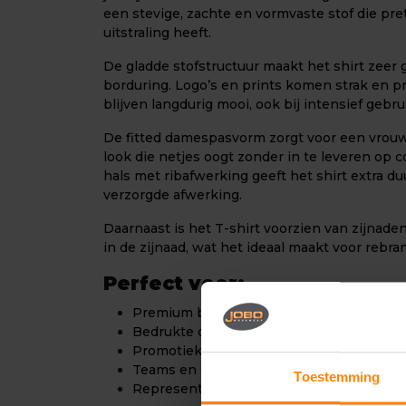
een stevige, zachte en vormvaste stof die pre
uitstraling heeft.
De gladde stofstructuur maakt het shirt zeer
borduring. Logo’s en prints komen strak en p
blijven langdurig mooi, ook bij intensief gebr
De fitted damespasvorm zorgt voor een vrouwe
look die netjes oogt zonder in te leveren op 
hals met ribafwerking geeft het shirt extra 
verzorgde afwerking.
Daarnaast is het T-shirt voorzien van zijnade
in de zijnaad, wat het ideaal maakt voor rebra
Perfect voor:
Premium bedrijfskleding met logo
Bedrukte of geborduurde T-shirts
Promotiekleding en merchandise
Teams en evenementen
Toestemming
Representatieve en stijlvolle werkkledin