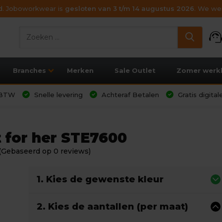
ijd. Joboworkwear is
gesloten van 3 t/m 14 augustus 2026
. We wen
support_age
Branches
Merken
Sale Outlet
Zomer werk
l BTW
Snelle levering
Achteraf Betalen
Gratis digita
t for her STE7600
(Gebaseerd op 0 reviews)
1. Kies de gewenste kleur
2. Kies de aantallen (per maat)