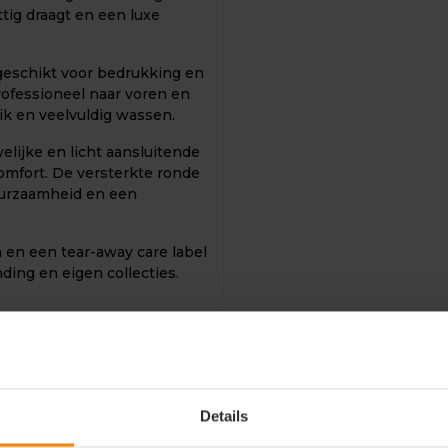
ttig draagt en een luxe
 geschikt voor bedrukking en
rofessioneel naar voren en
uik en veelvuldig wassen.
lijke en licht aansluitende
comfort. De versterkte ronde
duurzaamheid en een
n en een tear-away care label
nding en eigen collecties.
Details
g