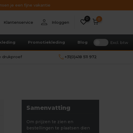
sen je een fijne vakantie
0
nt
person
0
Klantenservice
Inloggen
kleding
Promotiekleding
Blog
Excl. btw
call
le drukproef
+31(0)418 511 972
Samenvatting
Om prijzen te zien en
bestellingen te plaatsen dien