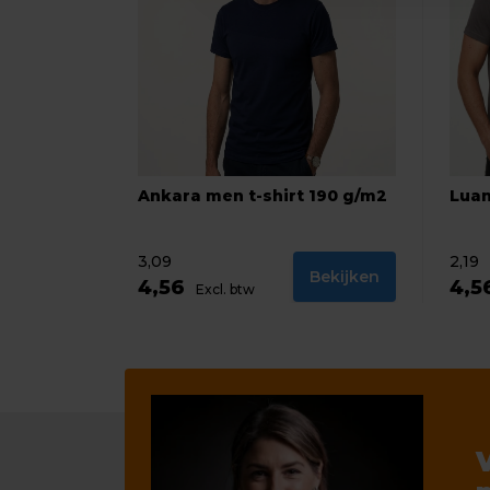
Ankara men t-shirt 190 g/m2
Luan
3,09
2,19
Bekijken
4,56
4,5
Excl. btw