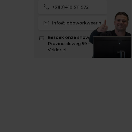
call
+31(0)418 511 972
mail
info@joboworkwear.nl
store
Bezoek onze showroom:
Provincialeweg 59 -
Velddriel