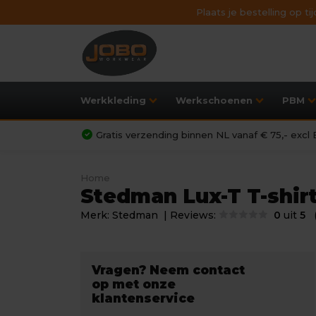
Plaats je bestelling op t
Werkkleding
Werkschoenen
PBM
Gratis verzending binnen NL vanaf € 75,- exc
Home
Stedman Lux-T T-shir
Merk:
Stedman
| Reviews:
0
uit
5
Vragen? Neem contact
op met onze
klantenservice