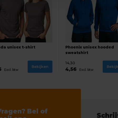
da unisex t-shirt
Phoenix unisex hooded
sweatshirt
14,30
Bekijken
Bekij
6
4,56
Excl. btw
Excl. btw
Vragen? Bel of
Schrij