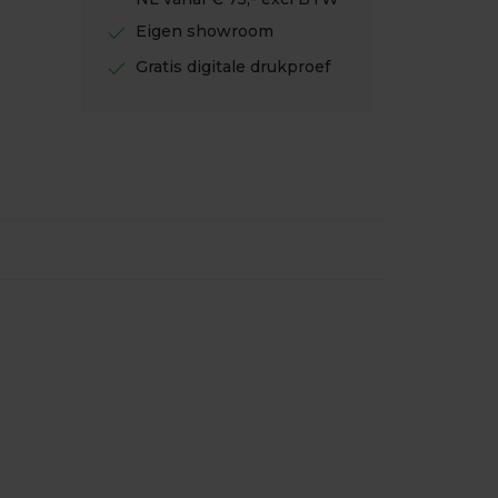
check
Eigen showroom
check
Gratis digitale drukproef