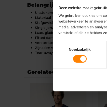
Belangrijkste kenmerken:
Deze website maakt gebruik
Uitstekend geschikt voor bedrukken en 
We gebruiken cookies om cont
Materiaal: 100% ringgesponnen katoen
websiteverkeer te analyseren
Stofgewicht: ca. 185 g/m²
media, adverteren en analys
Single jersey kwaliteit
verstrekt of die ze hebben v
Luxe, gladde afwerking
Fitted damespasvorm
Versterkte ronde hals met rib
Toestemmingsselectie
Zijnaden voor betere pasvorm
Noodzakelijk
Tear-away care label (ideaal voor rebrand
Gerelateerde producten