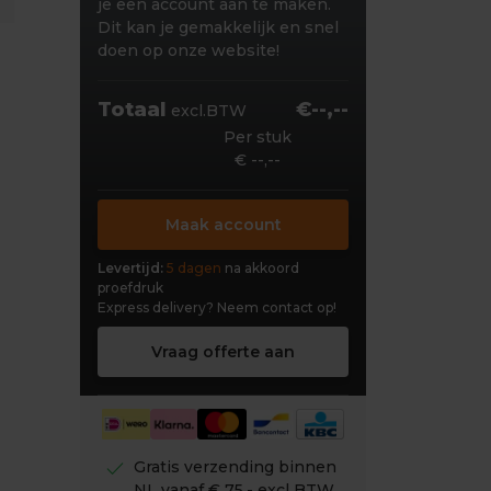
je een account aan te maken.
Dit kan je gemakkelijk en snel
doen op onze website!
Totaal
€--,--
excl.BTW
Per stuk
€ --,--
Maak account
Levertijd:
5 dagen
na akkoord
proefdruk
Express delivery?
Neem contact op!
Vraag offerte aan
check
Gratis verzending binnen
NL vanaf € 75,- excl BTW