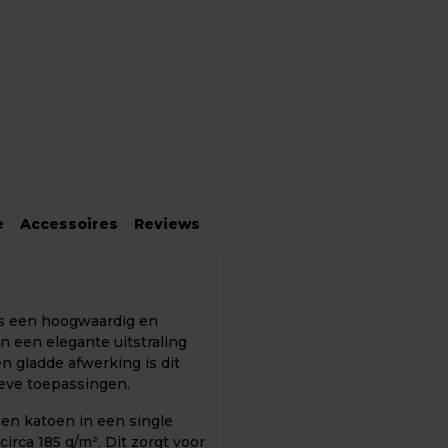
e
Accessoires
Reviews
is een hoogwaardig en
n een elegante uitstraling
n gladde afwerking is dit
ieve toepassingen.
en katoen in een single
irca 185 g/m². Dit zorgt voor