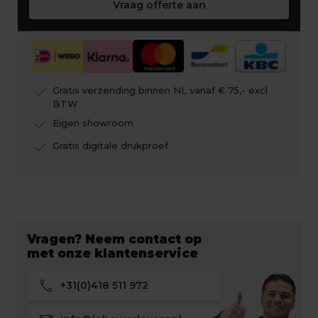
Vraag offerte aan
check
Gratis verzending binnen NL vanaf € 75,- excl
BTW
check
Eigen showroom
check
Gratis digitale drukproef
Vragen? Neem contact op
met onze klantenservice
call
+31(0)418 511 972