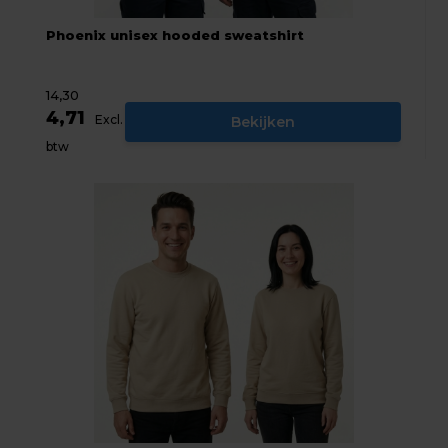
Phoenix unisex hooded sweatshirt
14,30
4,71
Excl.
Bekijken
btw