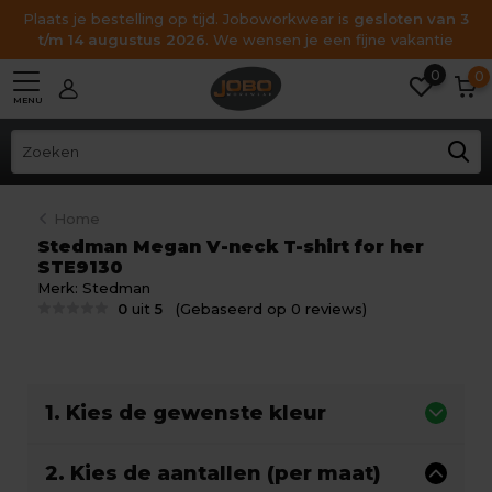
Plaats je bestelling op tijd. Joboworkwear is
gesloten van 3
t/m 14 augustus 2026
. We wensen je een fijne vakantie
0
0
MENU
Home
Stedman Megan V-neck T-shirt for her
STE9130
Merk:
Stedman
0
uit
5
(Gebaseerd op 0 reviews)
1. Kies de gewenste kleur
2. Kies de aantallen (per maat)