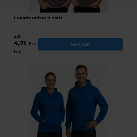
Luanda unisex t-shirt
2,19
4,71
Excl.
Bekijken
btw