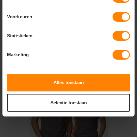
Voorkeuren
Ankara men t-shirt 190 g/m2
Statistieken
3,09
4,71
Excl.
Bekijken
Marketing
btw
Alles toestaan
Selectie toestaan