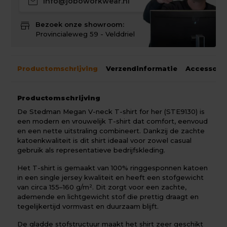
mail
info@joboworkwear.nl
store
Bezoek onze showroom:
Provincialeweg 59 - Velddriel
Productomschrijving
Verzendinformatie
Accessoir
Productomschrijving
De Stedman Megan V-neck T-shirt for her (STE9130) is
een modern en vrouwelijk T-shirt dat comfort, eenvoud
en een nette uitstraling combineert. Dankzij de zachte
katoenkwaliteit is dit shirt ideaal voor zowel casual
gebruik als representatieve bedrijfskleding.
Het T-shirt is gemaakt van 100% ringgesponnen katoen
in een single jersey kwaliteit en heeft een stofgewicht
van circa 155–160 g/m². Dit zorgt voor een zachte,
ademende en lichtgewicht stof die prettig draagt en
tegelijkertijd vormvast en duurzaam blijft.
De gladde stofstructuur maakt het shirt zeer geschikt