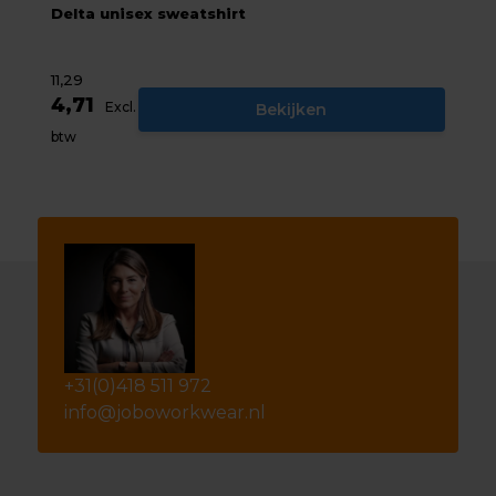
Delta unisex sweatshirt
11,29
4,71
Excl.
Bekijken
btw
+31(0)418 511 972
info@joboworkwear.nl