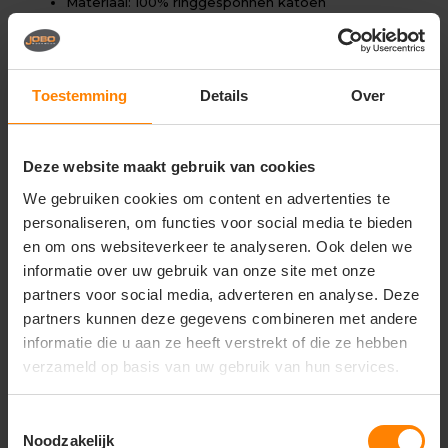
Materiaal: 100% ringgesponnen katoen
Stofgewicht: ca. 155–160 g/m²
Single jersey kwaliteit
Fitted damespasvorm
V-hals met nette afwerking
Toestemming
Details
Over
Zacht en ademend
Zijnaden voor betere pasvorm
Tear-away care label (ideaal voor rebranding)
Deze website maakt gebruik van cookies
We gebruiken cookies om content en advertenties te
Gerelateerde producten
personaliseren, om functies voor social media te bieden
en om ons websiteverkeer te analyseren. Ook delen we
informatie over uw gebruik van onze site met onze
partners voor social media, adverteren en analyse. Deze
partners kunnen deze gegevens combineren met andere
informatie die u aan ze heeft verstrekt of die ze hebben
verzameld op basis van uw gebruik van hun services.
Toestemmingsselectie
Noodzakelijk