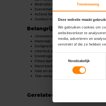
Toestemming
Bedrukte sportkleding
Evenementen en promotie
Actieve bedrijfskleding
Outdoor en intensief gebruik
Deze website maakt gebruik
We gebruiken cookies om cont
Belangrijkste kenmerken:
websiteverkeer te analyseren
Uitstekend geschikt voor bedrukken en 
media, adverteren en analys
Materiaal: 100% ACTIVE-DRY° polyester
verstrekt of die ze hebben v
Stofgewicht: ca. 140 g/m² (licht en ademe
Interlock kwaliteit (glad, sterk en elastisc
Toestemmingsselectie
Sneldrogend en vochtregulerend
Noodzakelijk
Fitted damespasvorm (body fit)
Racerback ontwerp voor extra bewegings
Hals en armsgaten met band
Tear-away label (ideaal voor rebranding)
Gerelateerde producten