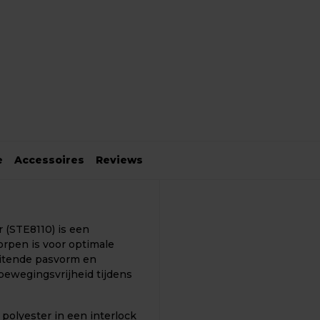
e
Accessoires
Reviews
 (STE8110) is een
rpen is voor optimale
uitende pasvorm en
bewegingsvrijheid tijdens
olyester in een interlock