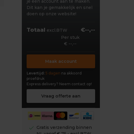
je een account aan te maken.
Dit kan je gemakkelijk en snel
doen op onze website!
Totaal
€--,--
excl.BTW
Per stuk
€ --,--
Maak account
Levertijd:
5 dagen
na akkoord
proefdruk
Express delivery?
Neem contact op!
Vraag offerte aan
check
Gratis verzending binnen
NL vanaf € 75,- excl BTW