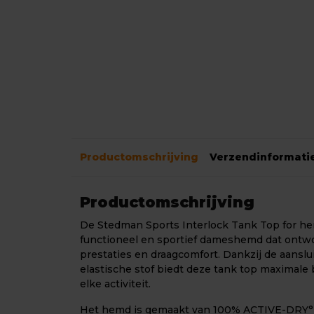
Productomschrijving
Verzendinformati
Productomschrijving
De Stedman Sports Interlock Tank Top for her
functioneel en sportief dameshemd dat ontwo
prestaties en draagcomfort. Dankzij de aansl
elastische stof biedt deze tank top maximale 
elke activiteit.
Het hemd is gemaakt van 100% ACTIVE-DRY° p