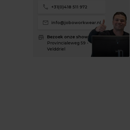
call
+31(0)418 511 972
mail
info@joboworkwear.nl
store
Bezoek onze showroom:
Provincialeweg 59 -
Velddriel