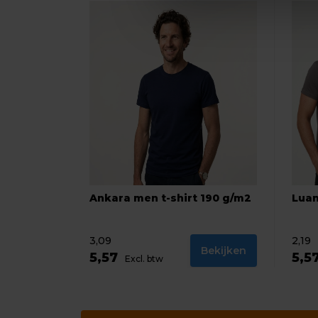
Ankara men t-shirt 190 g/m2
Luan
3,09
2,19
Bekijken
5,57
5,5
Excl. btw