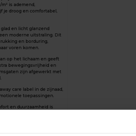
g/m² is ademend,
f je droog en comfortabel,
 glad en licht glanzend
een moderne uitstraling. Dit
rukking en borduring,
naar voren komen.
aan op het lichaam en geeft
xtra bewegingsvrijheid en
 armsgaten zijn afgewerkt met
.
way care label in de zijnaad,
omotionele toepassingen.
mfort en duurzaamheid is
actieve werkomgevingen.