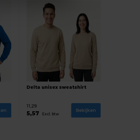
Delta unisex sweatshirt
11,29
ken
Bekijken
5,57
Excl. btw