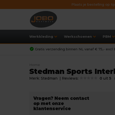
Plaats je bestelling op t
Werkkleding
Werkschoenen
PBM
Gratis verzending binnen NL vanaf € 75,- exc
Home
Stedman Sports Inter
Merk:
Stedman
| Reviews:
0
uit
5
Vragen? Neem contact
op met onze
klantenservice