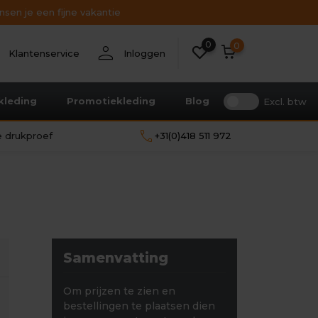
sen je een fijne vakantie
0
nt
person
0
Klantenservice
Inloggen
kleding
Promotiekleding
Blog
Excl. btw
call
le drukproef
+31(0)418 511 972
Samenvatting
Om prijzen te zien en
bestellingen te plaatsen dien