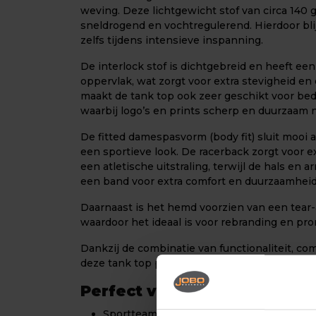
weving. Deze lichtgewicht stof van circa 140 
sneldrogend en vochtregulerend. Hierdoor blij
zelfs tijdens intensieve inspanning.
De interlock stof is dichtgebreid en heeft een
oppervlak, wat zorgt voor extra stevigheid en 
maakt de tank top ook zeer geschikt voor bed
waarbij logo’s en prints scherp en duurzaam 
De fitted damespasvorm (body fit) sluit mooi 
een sportieve look. De racerback zorgt voor e
een atletische uitstraling, terwijl de hals en
een band voor extra comfort en duurzaamheid
Daarnaast is het hemd voorzien van een tear-a
waardoor het ideaal is voor rebranding en pr
Dankzij de combinatie van functionaliteit, co
deze tank top perfect voor sport, events en 
Perfect voor:
Sportteams en trainingen