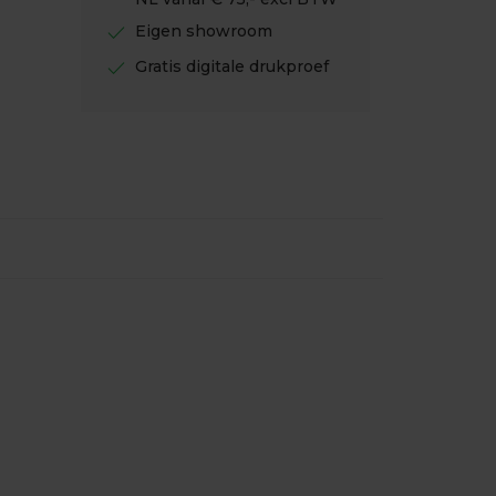
check
Eigen showroom
check
Gratis digitale drukproef