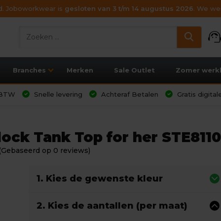
ijd. Joboworkwear is
gesloten van 3 t/m 14 augustus 2026
. We wen
support_age
Branches
Merken
Sale Outlet
Zomer werk
l BTW
Snelle levering
Achteraf Betalen
Gratis digita
lock Tank Top for her STE8110
(Gebaseerd op 0 reviews)
1. Kies de gewenste kleur
2. Kies de aantallen (per maat)