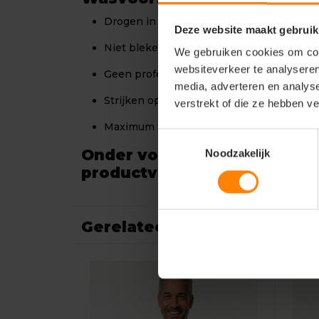
Drogen in droogtrommel op lage tempera
Deze website maakt gebruik
Niet bleken
We gebruiken cookies om cont
websiteverkeer te analyseren
Geen professionele droogreiniging
media, adverteren en analys
Strijken op maximaal 150 °C
verstrekt of die ze hebben v
Maximum temperatuur 60°C, normaal cen
Toestemmingsselectie
Onder voorbehoud van
Noodzakelijk
productveranderingen
Gerelateerde producten