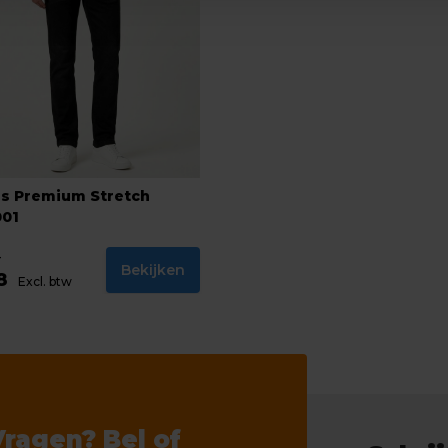
s Premium Stretch
001
4
Bekijken
88
Excl. btw
Vragen? Bel of