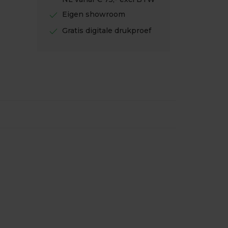
check
Eigen showroom
check
Gratis digitale drukproef