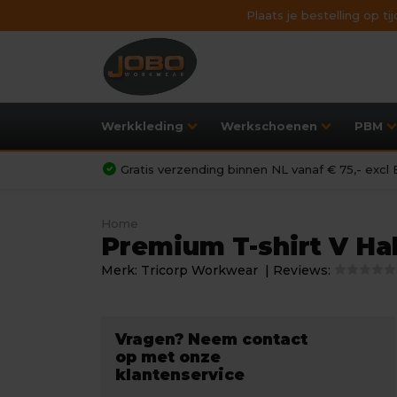
Plaats je bestelling op t
Werkkleding
Werkschoenen
PBM
Gratis verzending binnen NL vanaf € 75,- exc
Home
Premium T-shirt V Hal
Merk:
Tricorp Workwear
| Reviews:
Vragen? Neem contact
op met onze
klantenservice