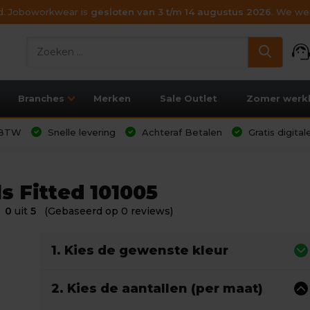
ijd. Joboworkwear is
gesloten van 3 t/m 14 augustus 2026
. We wen
support_age
Branches
Merken
Sale Outlet
Zomer werk
l BTW
Snelle levering
Achteraf Betalen
Gratis digita
s Fitted 101005
0
uit
5
(Gebaseerd op 0 reviews)
1. Kies de gewenste kleur
2. Kies de aantallen (per maat)