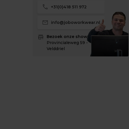
call
+31(0)418 511 972
mail
info@joboworkwear.nl
store
Bezoek onze showroom:
Provincialeweg 59 -
Velddriel