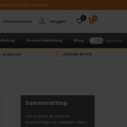
sen je een fijne vakantie
0
nt
person
0
Klantenservice
Inloggen
kleding
Promotiekleding
Blog
Excl. btw
call
le drukproef
+31(0)418 511 972
Samenvatting
Om prijzen te zien en
bestellingen te plaatsen dien