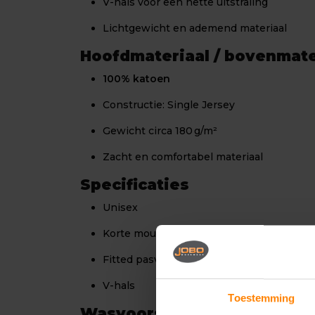
V-hals voor een nette uitstraling
Lichtgewicht en ademend materiaal
Hoofdmateriaal / bovenmate
100% katoen
Constructie: Single Jersey
Gewicht circa 180 g/m²
Zacht en comfortabel materiaal
Specificaties
Unisex
Korte mouw
Fitted pasvorm
V-hals
Toestemming
Wasvoorschriften