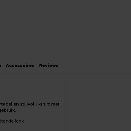
e
Accessoires
Reviews
tabel en stijlvol T-shirt met
gebruik.
itende look