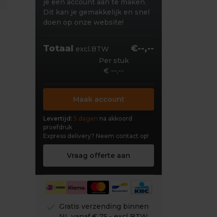
je een account aan te maken.
Dit kan je gemakkelijk en snel
doen op onze website!
Totaal
€--,--
excl.BTW
Per stuk
€ --,--
Maak account
Levertijd:
5 dagen
na akkoord
proefdruk
Express delivery?
Neem contact op!
Vraag offerte aan
check
Gratis verzending binnen
NL vanaf € 75,- excl BTW