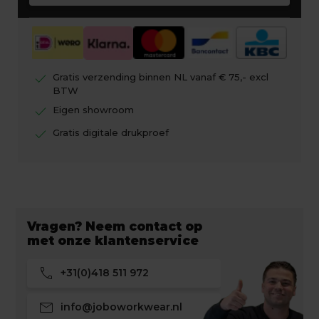
check
Gratis verzending binnen NL vanaf € 75,- excl
BTW
check
Eigen showroom
check
Gratis digitale drukproef
Vragen? Neem contact op
met onze klantenservice
call
+31(0)418 511 972
mail
info@joboworkwear.nl