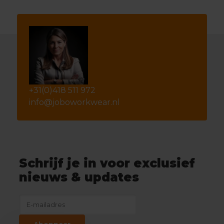
+31(0)418 511 972
info@joboworkwear.nl
Schrijf je in voor exclusief
nieuws & updates