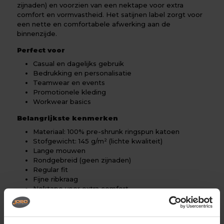
zijnaden) en voorzien van een nektape voor extra
comfort en vormvastheid. Het satijnen label zorgt voor
een nette en comfortabele afwerking aan de
binnenzijde.
Perfect voor
Casual en dagelijks gebruik
Bedrukking en personalisatie
Teamwear en events
Promotionele kleding
Workwear basics
Belangrijkste kenmerken
Materiaal: 100% pre-shrunk ringspun katoen
Stofgewicht: 145 g/m² (lichte kwaliteit)
Lange mouwen
Rondgebreid (geen zijnaden)
Regular fit
Fijne ribkraag
Nektape voor extra comfort
Glad oppervlak voor bedrukking
Satijnen label