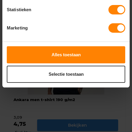
Excl. btw
Statistieken
Marketing
Alles toestaan
Selectie toestaan
Ankara men t-shirt 190 g/m2
3,09
4,75
Bekijken