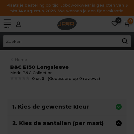
Plaats je bestelling op tijd. Joboworkwear is
gesloten van 3
t/m 14 augustus 2026
. We wensen je een fijne vakantie
0
0
MENU
Home
B&C E150 Longsleeve
Merk:
B&C Collection
0
uit
5
(Gebaseerd op 0 reviews)
1. Kies de gewenste kleur
2. Kies de aantallen (per maat)