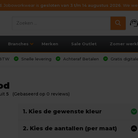
ijd. Joboworkwear is
gesloten van 3 t/m 14 augustus 2026
. We wen
support_age
Branches
Merken
Sale Outlet
Zomer werk
l BTW
Snelle levering
Achteraf Betalen
Gratis digita
od
uit
5
(Gebaseerd op 0 reviews)
1. Kies de gewenste kleur
2. Kies de aantallen (per maat)