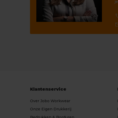
je
ca
ma
Klantenservice
Over Jobo Workwear
Onze Eigen Drukkerij
Bedrukken & Borduren