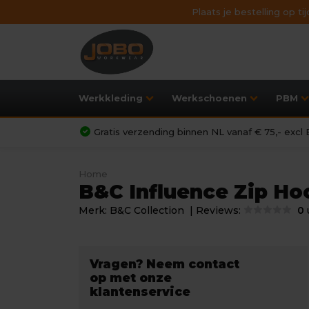
Plaats je bestelling op t
Werkkleding
Werkschoenen
PBM
Gratis verzending binnen NL vanaf € 75,- exc
Home
B&C Influence Zip Ho
Merk:
B&C Collection
| Reviews:
0
Vragen? Neem contact
op met onze
klantenservice