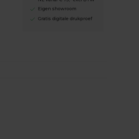
check
Eigen showroom
check
Gratis digitale drukproef