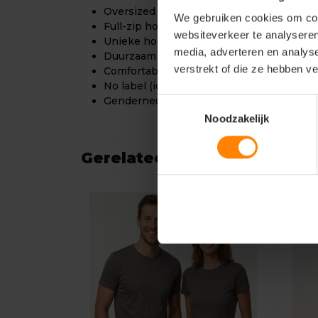
Oversized fit
We gebruiken cookies om cont
Full-zip hoodie
websiteverkeer te analyseren
Unieke hoge kraag
media, adverteren en analys
Duurzaam en stevig
verstrekt of die ze hebben v
Comfortabel en warm
No label (ideaal voor rebranding)
Genderneutraal ontwerp
Toestemmingsselectie
Noodzakelijk
Gerelateerde producten