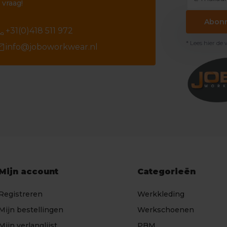
 vraag!
Abon
ll
+31(0)418 511 972
* Lees hier de
il
info@joboworkwear.nl
Mijn account
Categorieën
Registreren
Werkkleding
Mijn bestellingen
Werkschoenen
Mijn verlanglijst
PBM