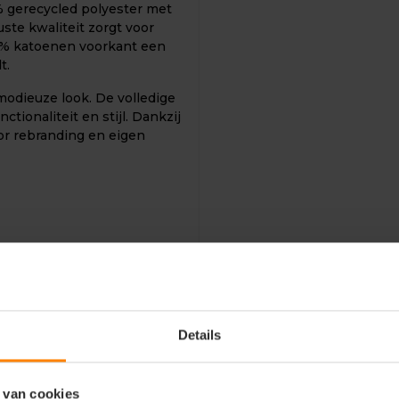
 gerecycled polyester met
ste kwaliteit zorgt voor
00% katoenen voorkant een
t.
 modieuze look. De volledige
ctionaliteit en stijl. Dankzij
or rebranding en eigen
Details
olyester
 van cookies
bedrukking