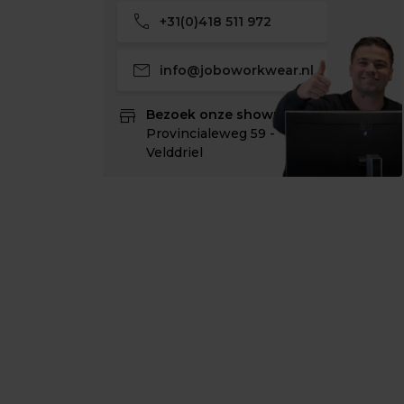
call
+31(0)418 511 972
mail
info@joboworkwear.nl
store
Bezoek onze showroom:
Provincialeweg 59 -
Velddriel