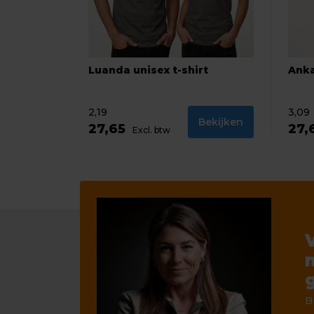
Luanda unisex t-shirt
Anka
2,19
3,09
Bekijken
27,65
27,
Excl. btw
B