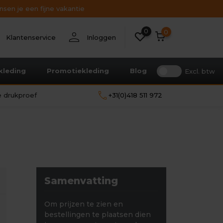
sen je een fijne vakantie
0
nt
person
0
Klantenservice
Inloggen
kleding
Promotiekleding
Blog
Excl. btw
call
le drukproef
+31(0)418 511 972
Samenvatting
Om prijzen te zien en
bestellingen te plaatsen dien