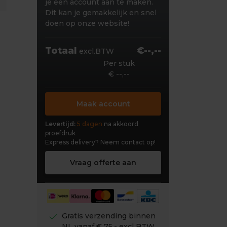
je een account aan te maken.
Dit kan je gemakkelijk en snel
doen op onze website!
Totaal
€--,--
excl.BTW
Per stuk
€ --,--
Maak account
Levertijd:
5 dagen
na akkoord
proefdruk
Express delivery?
Neem contact op!
Vraag offerte aan
check
Gratis verzending binnen
NL vanaf € 75,- excl BTW