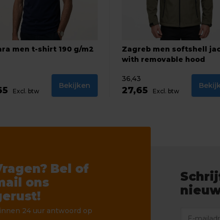
ra men t-shirt 190 g/m2
Zagreb men softshell ja
with removable hood
36,43
Bekijken
Bekij
65
27,65
Excl. btw
Excl. btw
Vragen? Bel of
Schrij
mail ons
nieuw
gerust!
innen 24 uur antwoord op