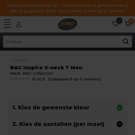
Plaats je bestelling op tijd. Joboworkwear is
gesloten van 3
t/m 14 augustus 2026
. We wensen je een fijne vakantie
0
0
MENU
Home
B&C Inspire V-neck T Men
Merk:
B&C Collection
0
uit
5
(Gebaseerd op 0 reviews)
1. Kies de gewenste kleur
2. Kies de aantallen (per maat)