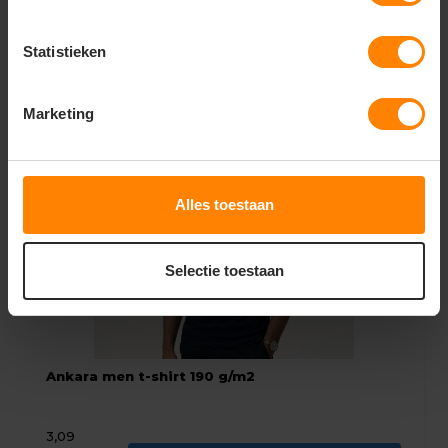
2,19
4,84
Bekijken
Statistieken
Excl. btw
Marketing
Alles toestaan
Selectie toestaan
Ankara men t-shirt 190 g/m2
3,09