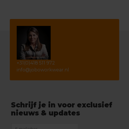
+31(0)418 511 972
info@joboworkwear.nl
Schrijf je in voor exclusief
nieuws & updates