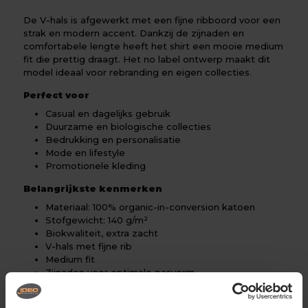
De V-hals is afgewerkt met een fijne ribboord voor een
strak en modern accent. Dankzij de zijnaden en
comfortabele lengte heeft het shirt een mooie medium
fit die prettig draagt. Het no label ontwerp maakt dit
model ideaal voor rebranding en eigen collecties.
Perfect voor
Casual en dagelijks gebruik
Duurzame en biologische collecties
Bedrukking en personalisatie
Mode en lifestyle
Promotionele kleding
Belangrijkste kenmerken
Materiaal: 100% organic-in-conversion katoen
Stofgewicht: 140 g/m²
Biokwaliteit, extra zacht
V-hals met fijne rib
Medium fit
Zijnaden voor optimale pasvorm
Comfortabele lengte
Ademend en licht