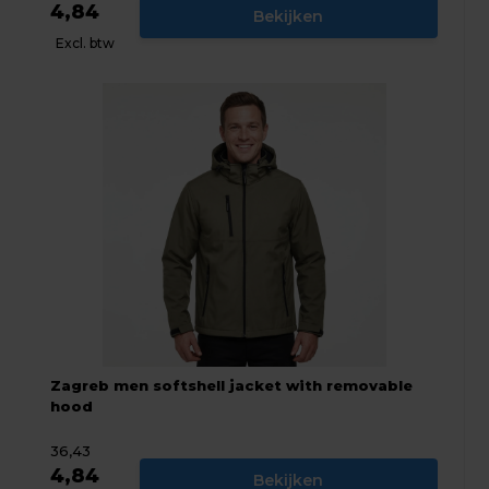
4,84
Bekijken
Excl. btw
Zagreb men softshell jacket with removable
hood
36,43
4,84
Bekijken