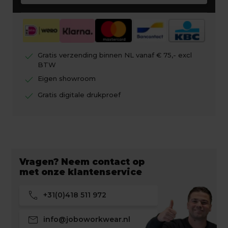
check
Gratis verzending binnen NL vanaf € 75,- excl
BTW
check
Eigen showroom
check
Gratis digitale drukproef
Vragen? Neem contact op
met onze klantenservice
call
+31(0)418 511 972
mail
info@joboworkwear.nl