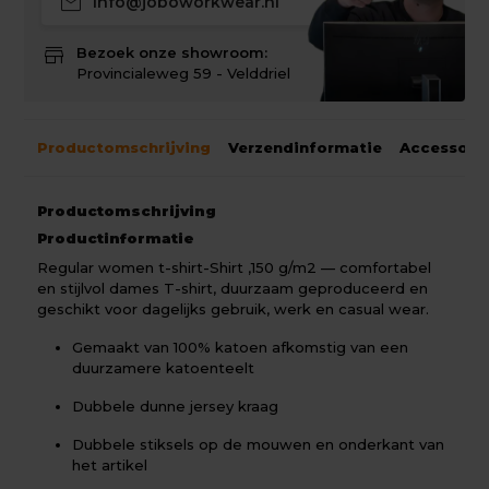
mail
info@joboworkwear.nl
store
Bezoek onze showroom:
Provincialeweg 59 - Velddriel
Productomschrijving
Verzendinformatie
Accessoir
Productomschrijving
Productinformatie
Regular women t-shirt-Shirt ,150 g/m2 — comfortabel
en stijlvol dames T-shirt, duurzaam geproduceerd en
geschikt voor dagelijks gebruik, werk en casual wear.
Gemaakt van 100% katoen afkomstig van een
duurzamere katoenteelt
Dubbele dunne jersey kraag
Dubbele stiksels op de mouwen en onderkant van
het artikel