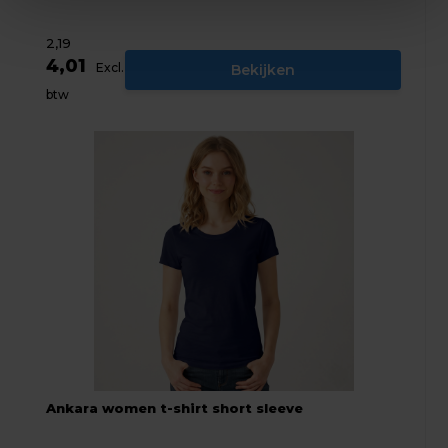
2,19
4,01
Excl.
Bekijken
btw
Ankara women t-shirt short sleeve