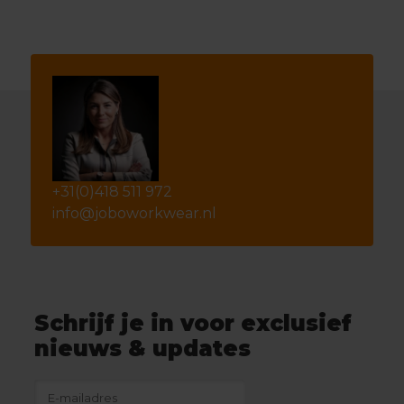
+31(0)418 511 972
info@joboworkwear.nl
Schrijf je in voor exclusief
nieuws & updates