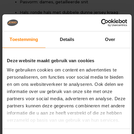
Pasvorm: dames, getailleerde snit
Hals: ronde hals met dubbele dunne jersey kraag
Mouwen: korte mouwen met dubbele stiksels
Onderzijde: dubbele stiksels (zoom)
Toestemming
Details
Over
Extra: verstevigingssatijnband in de kraag
Wasvoorschriften
Deze website maakt gebruik van cookies
Machinewasbaar volgens label
We gebruiken cookies om content en advertenties te
Niet bleken
personaliseren, om functies voor social media te bieden
Strijken volgens label
en om ons websiteverkeer te analyseren. Ook delen we
informatie over uw gebruik van onze site met onze
Volg het waslabel in verband met kleurbehoud
partners voor social media, adverteren en analyse. Deze
Unieke eigenschappen
partners kunnen deze gegevens combineren met andere
Comfortabele en vrouwelijke pasvorm
informatie die u aan ze heeft verstrekt of die ze hebben
verzameld op basis van uw gebruik van hun services.
Duurzaam en zacht materiaal
Geschikt voor dagelijks gebruik, werk en casual