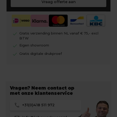
Vraag offerte aan
check
Gratis verzending binnen NL vanaf € 75,- excl
BTW
check
Eigen showroom
check
Gratis digitale drukproef
Vragen? Neem contact op
met onze klantenservice
call
+31(0)418 511 972