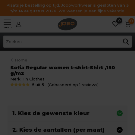
Plaats je bestelling op tijd. Joboworkwear is
gesloten van 3
t/m 14 augustus 2026
. We wensen je een fijne vakantie
0
0
MENU
Home
Sofia Regular women t-shirt-Shirt ,150
g/m2
Merk:
Th Clothes
5
uit
5
(Gebaseerd op 1 reviews)
1. Kies de gewenste kleur
2. Kies de aantallen (per maat)