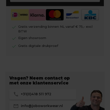
check
Gratis verzending binnen NL vanaf € 75,- excl
BTW
check
Eigen showroom
check
Gratis digitale drukproef
Vragen? Neem contact op
met onze klantenservice
call
+31(0)418 511 972
mail
info@joboworkwear.nl