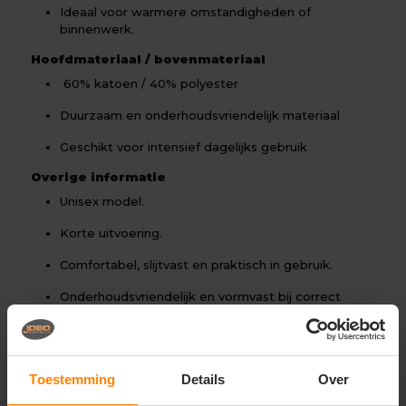
Ideaal voor warmere omstandigheden of
binnenwerk.
Hoofdmateriaal / bovenmateriaal
60% katoen / 40% polyester
Duurzaam en onderhoudsvriendelijk materiaal
Geschikt voor intensief dagelijks gebruik
Overige informatie
Unisex model.
Korte uitvoering.
Comfortabel, slijtvast en praktisch in gebruik.
Onderhoudsvriendelijk en vormvast bij correct
wassen.
Onder voorbehoud van productveranderingen.
Toestemming
Details
Over
Gerelateerde producten