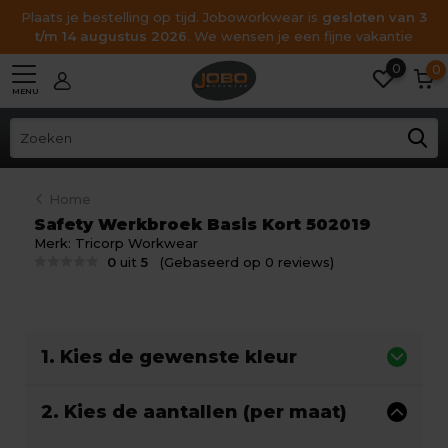
Plaats je bestelling op tijd. Joboworkwear is
gesloten van 3
t/m 14 augustus 2026
. We wensen je een fijne vakantie
0
0
MENU
Home
Safety Werkbroek Basis Kort 502019
Merk:
Tricorp Workwear
0
uit
5
(Gebaseerd op 0 reviews)
1. Kies de gewenste kleur
2. Kies de aantallen (per maat)