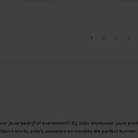
1
2
3
4
r jouw bedrijf of evenement? Bij Jobo Workwear, jouw profes
ildan
t-shirts
,
polo’s
,
sweaters
en
hoodies
die perfect kunnen