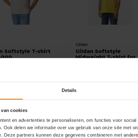
Gildan
n Softstyle T-shirt
Gildan Softstyle
4000
Midweight T-shirt for
kids GIL650...
iaal: 100% Katoen
Materiaal: 100% Katoen
odern fit
Fit: Modern fit
schap: Zachte stof
Eigenschap: Zachte stof
Details
Bekijken
Bekijke
8
2,74
Excl. btw
Excl. btw
 van cookies
ent en advertenties te personaliseren, om functies voor social
. Ook delen we informatie over uw gebruik van onze site met on
e. Deze partners kunnen deze gegevens combineren met andere i