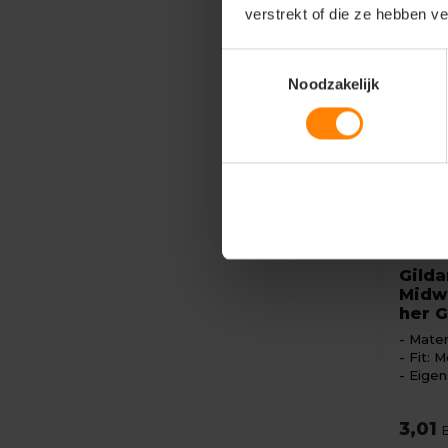
verstrekt of die ze hebben v
Toestemmingsselectie
Noodzakelijk
Gildan
Gilda
Midwe
her G
Mater
Fit: M
Eigen
3,01