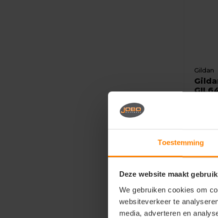
Gildan
Gilda
GIL6
Mater
Fit: M
Eigen
Toestemming
2,6
Deze website maakt gebruik
We gebruiken cookies om cont
websiteverkeer te analyseren
media, adverteren en analys