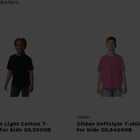
duct(en)
Gildan
n Light Cotton T-
Gildan Softstyle T-shi
 for kids GIL3000B
for kids GIL64000B