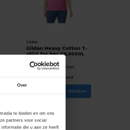
Gildan
Gildan Heavy Cotton T-
shirt for her GIL5000L
Materiaal: 100% Katoen
Fit: Modern fit
Eigenschap: Ademend
Over
n
Bekijken
2,91
Excl. btw
 media te bieden en om ons
ze partners voor social
nformatie die u aan ze heeft