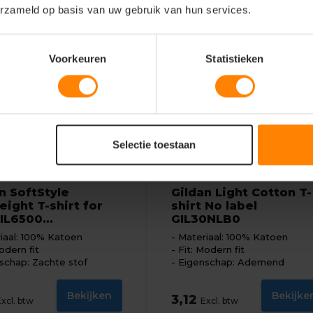
erzameld op basis van uw gebruik van hun services.
Voorkeuren
Statistieken
Selectie toestaan
Gildan
n SoftStyle
Gildan Light Cotton T-
ight T-shirt for
shirt No label
IL6500...
GIL30NLB0
iaal: 100% Katoen
Materiaal: 100% Katoen
odern fit
Fit: Modern fit
schap: Zachte stof
Eigenschap: Ademend
Bekijken
Bekijke
3,12
Excl. btw
Excl. btw