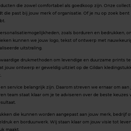
ucten die zowel comfortabel als goedkoop zijn. Onze collectie
dt die past bij jouw merk of organisatie. Of je nu op zoek ben
bt.
rsonalisatiemogelijkheden, zoals borduren en bedrukken, om 
eken kunnen we jouw logo, tekst of ontwerp met nauwkeurig
iseerde uitstraling.
gwaardige drukmethoden om levendige en duurzame prints te p
dat jouw ontwerp er geweldig uitziet op de Gildan kledingstu
.
 en service belangrijk zijn. Daarom streven we ernaar om aan
aren team staat klaar om je te adviseren over de beste keuzes
sultaat.
stukken die kunnen worden aangepast aan jouw merk, bedrijf
ldruk en borduurwerk. Wij staan klaar om jouw visie tot lev
ruk maakt.