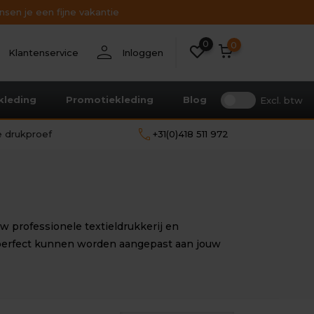
sen je een fijne vakantie
Bekijk alle resultaten
0
nt
person
0
Klantenservice
Inloggen
kleding
Promotiekleding
Blog
Excl. btw
call
le drukproef
+31(0)418 511 972
 professionele textieldrukkerij en
e perfect kunnen worden aangepast aan jouw