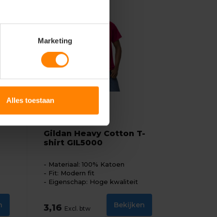
Marketing
Alles toestaan
Gildan
Gildan Heavy Cotton T-
shirt GIL5000
Materiaal: 100% Katoen
Fit: Modern fit
Eigenschap: Hoge kwaliteit
n
Bekijken
3,16
Excl. btw