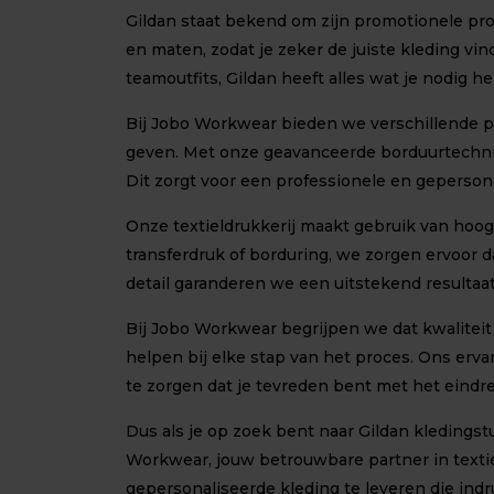
Gildan staat bekend om zijn promotionele prod
en maten, zodat je zeker de juiste kleding vin
teamoutfits, Gildan heeft alles wat je nodig he
Bij Jobo Workwear bieden we verschillende pe
geven. Met onze geavanceerde borduurtechni
Dit zorgt voor een professionele en gepersonal
Onze textieldrukkerij maakt gebruik van hoo
transferdruk of borduring, we zorgen ervoor 
detail garanderen we een uitstekend resultaat
Bij Jobo Workwear begrijpen we dat kwaliteit
helpen bij elke stap van het proces. Ons erv
te zorgen dat je tevreden bent met het eindre
Dus als je op zoek bent naar Gildan kleding
Workwear, jouw betrouwbare partner in textie
gepersonaliseerde kleding te leveren die ind