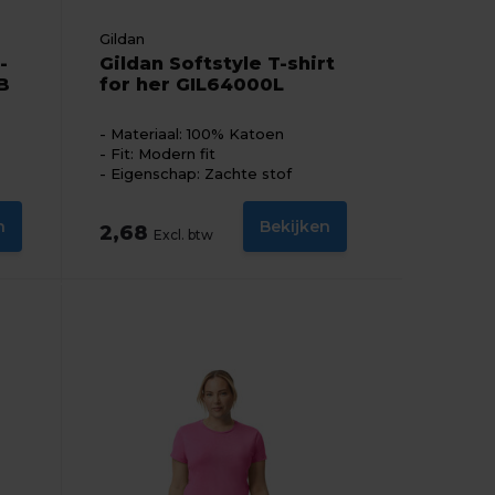
Gildan
-
Gildan Softstyle T-shirt
B
for her GIL64000L
Materiaal: 100% Katoen
Fit: Modern fit
Eigenschap: Zachte stof
n
Bekijken
2,68
Excl. btw