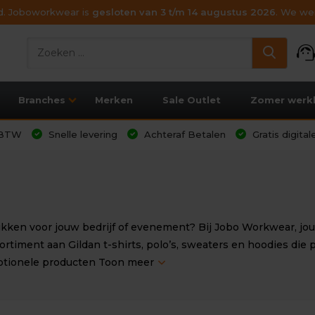
ijd. Joboworkwear is
gesloten van 3 t/m 14 augustus 2026
. We wen
support_age
Branches
Merken
Sale Outlet
Zomer werk
l BTW
Snelle levering
Achteraf Betalen
Gratis digita
ken voor jouw bedrijf of evenement? Bij Jobo Workwear, jouw
rtiment aan Gildan t-shirts, polo’s, sweaters en hoodies di
motionele producten
Toon meer