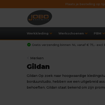
Plaats je bestelling op t
Werkkleding
Werkschoenen
PBM
Gratis verzending binnen NL vanaf € 75,- exc
Merken
Gildan
Gildan Op zoek naar hoogwaardige kledingstuk
borduurstudio, hebben we een uitgebreid asso
behoeften. Gildan staat bekend om zijn pro